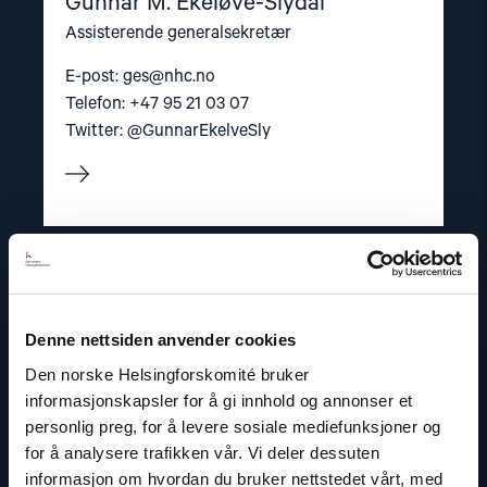
Gunnar M. Ekeløve-Slydal
Assisterende generalsekretær
E-post:
ges@nhc.no
Telefon: +47 95 21 03 07
Twitter: @GunnarEkelveSly
Read
article
"Dag
A.
Fedøy"
Denne nettsiden anvender cookies
Den norske Helsingforskomité bruker
informasjonskapsler for å gi innhold og annonser et
personlig preg, for å levere sosiale mediefunksjoner og
for å analysere trafikken vår. Vi deler dessuten
informasjon om hvordan du bruker nettstedet vårt, med