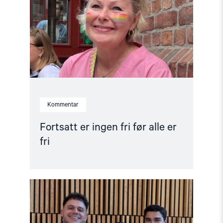
før
alle
er
fri"
Kommentar
Fortsatt er ingen fri før alle er
fri
Read
article
"Ünikuir
tildelt
Kim