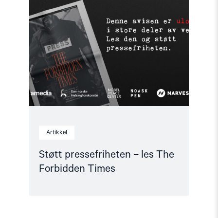
"Støtt
pressefriheten
–
les
The
Forbidden
Times"
Artikkel
Støtt pressefriheten – les The
Forbidden Times