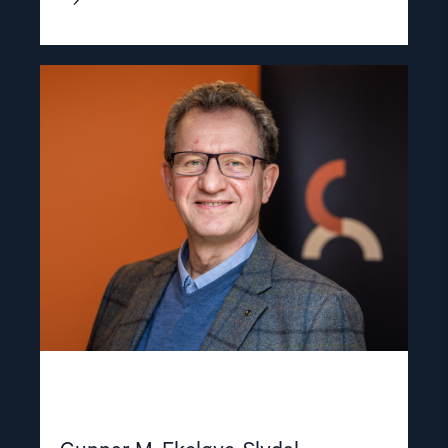
Read
article
"Gunnar
M.
Ekeløve-
Slydal"