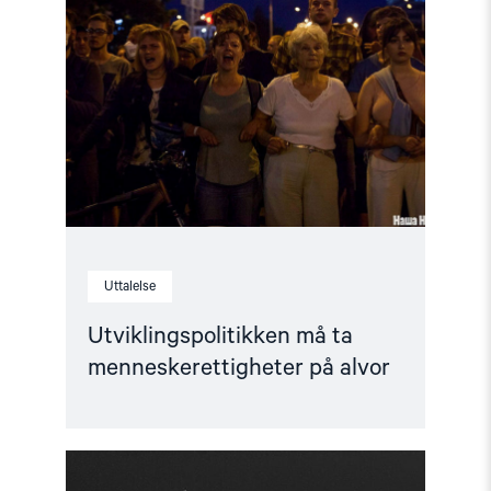
må
ta
menneskerettigheter
på
alvor"
Uttalelse
Utviklingspolitikken må ta
menneskerettigheter på alvor
Read
article