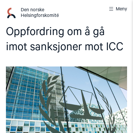
Gå
Meny
til
Den norske
Helsingforskomité
innhold
Oppfordring om å gå
imot sanksjoner mot ICC