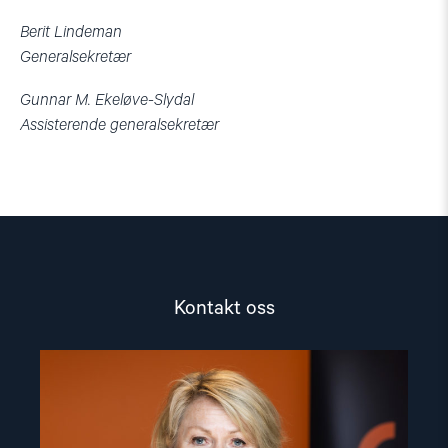
Berit Lindeman
Generalsekretær
Gunnar M. Ekeløve-Slydal
Assisterende generalsekretær
Kontakt oss
Read
article
"Berit
Lindeman"