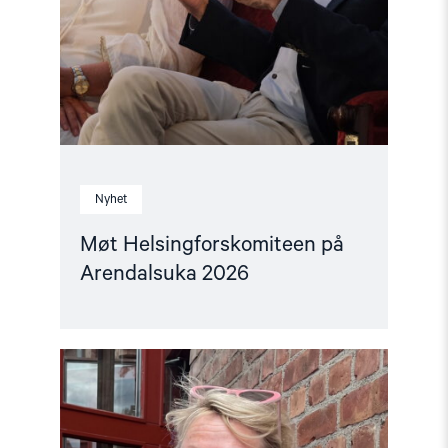
Nyhet
Møt Helsingforskomiteen på
Arendalsuka 2026
Read
article
"Fortsatt
er
ingen
fri