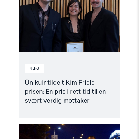
Friele-
prisen:
En
pris
i
rett
tid
til
en
svært
verdig
mottaker"
Nyhet
Ünikuir tildelt Kim Friele-
prisen: En pris i rett tid til en
svært verdig mottaker
Read
article
"Utviklingspolitikken