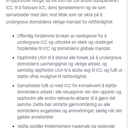
Vi oppfordrer Norge, så vel som de 124 andre statspartene i
ICC, til å forsvare ICC, dens tjenestemenn og de som
samarbeider med den, mot tiltak som tar sikte på å
undergrave domstolens viktige mandat for rettferdighet:
Offentlig fordømme bruken av sanksjoner for å
undergrave ICC og uttrykke en sterk og ubetinget
forpliktelse til ICC og domstolens globale mandat.
Oppfordre USA til å stanse alle forsøk på å undergrave
domstolens uavhengighet og viktige arbeid, og
samtidig oppfordre USA til å slutte seg til ICC og fullt ut
støtte ofres mulighet til rettferdighet.
Samarbeide fullt ut med ICC for konsekvent å støtte
domstolens arbeid i alle situasjoner der den opptrer, og
oppfordre alle andre relevante aktører til å gjøre det
samme. Dette bør omfatte gjennomføring av alle
domstolens avgjørelser og anmodninger, særlig når det
gjelder arrestordrer.
Vedta og/eller implementere nasjonale og regionale