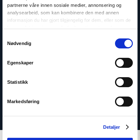
partnerne våre innen sosiale medier, annonsering og
analysearbeid, som kan kombinere den med annen
informasjon du har gjort tilgjengelig for dem, eller som de
har samlet inn gjennom din bruk av tjenestene deres.
Samtykkevalg
Nødvendig
Dag A. Fedøy
Kommunikasjonssjef
Egenskaper
E-post:
daf@nhc.no
Telefon: +47 920 54 309
Statistikk
Markedsføring
Detaljer