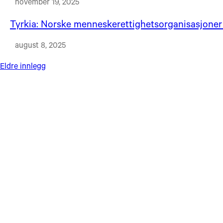
november 19, 2025
Tyrkia: Norske menneskerettighetsorganisasjoner 
august 8, 2025
Innleggnavigasjon
Eldre innlegg