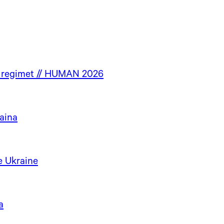
ke regimet // HUMAN 2026
raina
e Ukraine
a