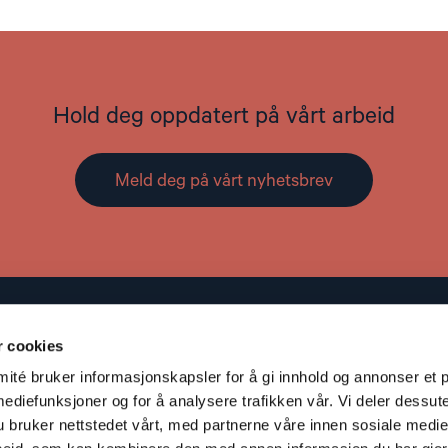
Hold deg oppdatert på vårt arbeid
Meld deg på vårt nyhetsbrev
Kontakt
r cookies
Adresse: St. Olavs gate 25, 0166 OSLO
té bruker informasjonskapsler for å gi innhold og annonser et p
Post: Postboks 357 Sentrum, 0101 OSLO
mediefunksjoner og for å analysere trafikken vår. Vi deler dessut
S
Telefon: +47 953 32 235
bruker nettstedet vårt, med partnerne våre innen sosiale medie
V
Epost:
nhc@nhc.no