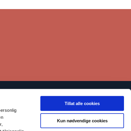
Lenker
Tillat alle cookies
Kontakt
ersonlig
en
tøtt oss
Kun nødvendige cookies
r,
arsling om kritikkverdige forhold