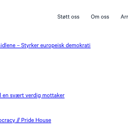
Støtt oss
Om oss
Ar
dlene – Styrker europeisk demokrati
 til en svært verdig mottaker
ocracy // Pride House