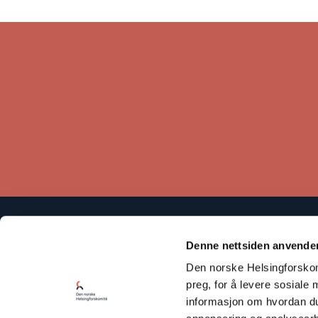
Den norske Helsingforskomité baserer sitt arbeid på
Denne nettsiden anvende
Helsingforserklæringen som fastslår at respekt for
Den norske Helsingforskomi
menneskerettighetene er avgjørende for å bevare fred og
samarbeid mellom statene.
preg, for å levere sosiale 
informasjon om hvordan du 
Les vår Personvernerklæring