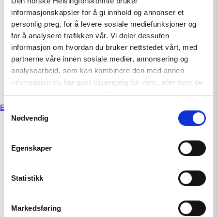
Den norske Helsingforskomité bruker
OSSE-konferanse om menneskerettigheter og
informasjonskapsler for å gi innhold og annonser et
grunnleggende friheter
personlig preg, for å levere sosiale mediefunksjoner og
for å analysere trafikken vår. Vi deler dessuten
oktober 1, 2025
informasjon om hvordan du bruker nettstedet vårt, med
partnerne våre innen sosiale medier, annonsering og
Voices Behind Bars – OSCE Side Event
analysearbeid, som kan kombinere den med annen
informasjon du har gjort tilgjengelig for dem, eller som de
oktober 1, 2025
har samlet inn gjennom din bruk av tjenestene deres.
Innleggnavigasjon
Eldre innlegg
Samtykkevalg
Nødvendig
Egenskaper
Statistikk
Markedsføring