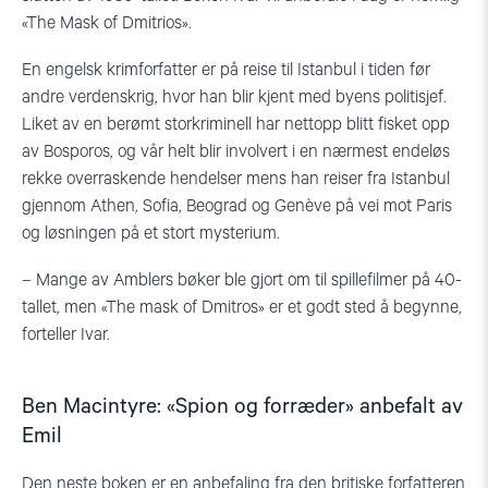
«The Mask of Dmitrios».
En engelsk krimforfatter er på reise til Istanbul i tiden før
andre verdenskrig, hvor han blir kjent med byens politisjef.
Liket av en berømt storkriminell har nettopp blitt fisket opp
av Bosporos, og vår helt blir involvert i en nærmest endeløs
rekke overraskende hendelser mens han reiser fra Istanbul
gjennom Athen, Sofia, Beograd og Genève på vei mot Paris
og løsningen på et stort mysterium.
– Mange av Amblers bøker ble gjort om til spillefilmer på 40-
tallet, men «The mask of Dmitros» er et godt sted å begynne,
forteller Ivar.
Ben Macintyre: «Spion og forræder» anbefalt av
Emil
Den neste boken er en anbefaling fra den britiske forfatteren