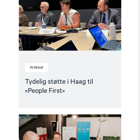
Haag
til
«People
First»"
Artikkel
Tydelig støtte i Haag til
«People First»
Read
article
"Helsingforskomiteen
med
nytt