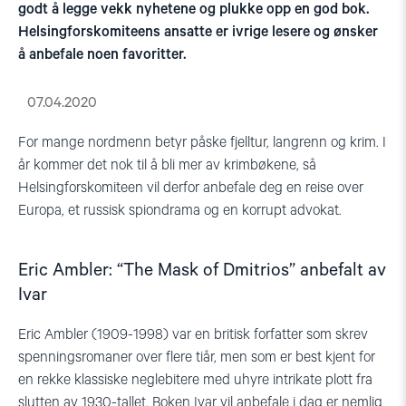
godt å legge vekk nyhetene og plukke opp en god bok.
Helsingforskomiteens ansatte er ivrige lesere og ønsker
å anbefale noen favoritter.
07.04.2020
For mange nordmenn betyr påske fjelltur, langrenn og krim. I
år kommer det nok til å bli mer av krimbøkene, så
Helsingforskomiteen vil derfor anbefale deg en reise over
Europa, et russisk spiondrama og en korrupt advokat.
Eric Ambler: “The Mask of Dmitrios” anbefalt av
Ivar
Eric Ambler (1909-1998) var en britisk forfatter som skrev
spenningsromaner over flere tiår, men som er best kjent for
en rekke klassiske neglebitere med uhyre intrikate plott fra
slutten av 1930-tallet. Boken Ivar vil anbefale i dag er nemlig