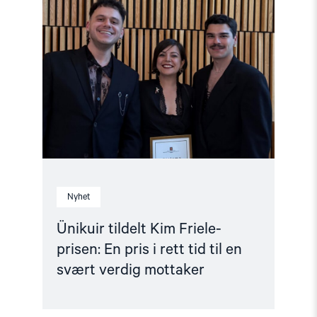
"Ünikuir
tildelt
Kim
Friele-
prisen:
En
pris
i
rett
tid
til
en
svært
verdig
mottaker"
Nyhet
Ünikuir tildelt Kim Friele-
prisen: En pris i rett tid til en
svært verdig mottaker