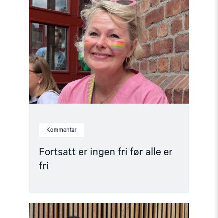
"Fortsatt
er
ingen
fri
før
alle
er
fri"
Kommentar
Fortsatt er ingen fri før alle er
fri
Read
article