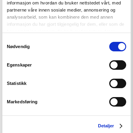
informasjon om hvordan du bruker nettstedet vårt, med
partnerne våre innen sosiale medier, annonsering og
analysearbeid, som kan kombinere den med annen
informasjon du har gjort tilgjengelig for dem, eller som de
Relatert
har samlet inn gjennom din bruk av tjenestene deres.
Samtykkevalg
Nødvendig
Read
article
Egenskaper
"Møt
Helsingforskomiteen
på
Statistikk
Arendalsuka
2026"
Markedsføring
Detaljer