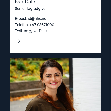
Ivar Dale
Senior fagrådgiver
E-post:
id@nhc.no
Telefon: +47 93671900
Twitter: @IvarDale
Read
article
"Mar’yana
Haydanka"