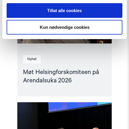
Tillat alle cookies
Kun nødvendige cookies
Nyhet
Møt Helsingforskomiteen på
Arendalsuka 2026
Read
article
"Tydelig
støtte
i