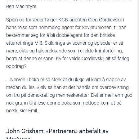
Ben Macintyre.
Spion og forræder følger KGB-agenten Oleg Gordievskij i
hans reise som hemmeleg agent for Sovjetunionen, til han
bestemmer seg for å bli dobbelagent for den britiske
etterretninga MI6. Skildringa av scener og episodar er så
nære, ekte og halsbrekkande som i ei ekte krimfortelling,
berre at denne er sann. Kvifor valde Gordievskij eit så farleg
oppdrag?
– Nerven i boka er så sterk at du ikkje vil klare å slappe av
medan du les. Sjølv sa han at det handla om overbevisning,
om tru på demokrati og menneskerettar. Det er meir enn god
nok grunn til å lese denne boka som nettopp kom ut på
norsk, sier Emil.
John Grisham: «Partneren» anbefalt av