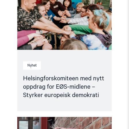
oppdrag
for
EØS-
midlene
–
Styrker
europeisk
demokrati"
Nyhet
Helsingforskomiteen med nytt
oppdrag for EØS-midlene –
Styrker europeisk demokrati
Read
article