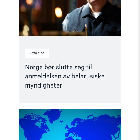
av
belarusiske
myndigheter"
Uttalelse
Norge bør slutte seg til
anmeldelsen av belarusiske
myndigheter
Read
article
"Visum-
og
asylpolitikk
overfor