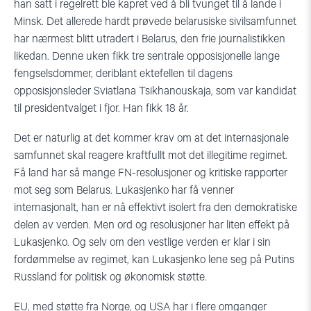
han satt i regelrett ble kapret ved å bli tvunget til å lande i
Minsk. Det allerede hardt prøvede belarusiske sivilsamfunnet
har nærmest blitt utradert i Belarus, den frie journalistikken
likedan. Denne uken fikk tre sentrale opposisjonelle lange
fengselsdommer, deriblant ektefellen til dagens
opposisjonsleder Sviatlana Tsikhanouskaja, som var kandidat
til presidentvalget i fjor. Han fikk 18 år.
Det er naturlig at det kommer krav om at det internasjonale
samfunnet skal reagere kraftfullt mot det illegitime regimet.
Få land har så mange FN-resolusjoner og kritiske rapporter
mot seg som Belarus. Lukasjenko har få venner
internasjonalt, han er nå effektivt isolert fra den demokratiske
delen av verden. Men ord og resolusjoner har liten effekt på
Lukasjenko. Og selv om den vestlige verden er klar i sin
fordømmelse av regimet, kan Lukasjenko lene seg på Putins
Russland for politisk og økonomisk støtte.
EU, med støtte fra Norge, og USA har i flere omganger