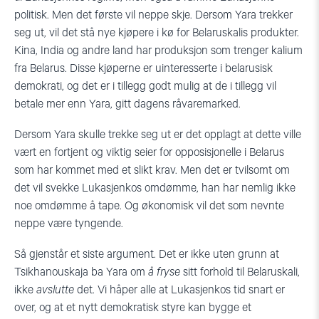
politisk. Men det første vil neppe skje. Dersom Yara trekker
seg ut, vil det stå nye kjøpere i kø for Belaruskalis produkter.
Kina, India og andre land har produksjon som trenger kalium
fra Belarus. Disse kjøperne er uinteresserte i belarusisk
demokrati, og det er i tillegg godt mulig at de i tillegg vil
betale mer enn Yara, gitt dagens råvaremarked.
Dersom Yara skulle trekke seg ut er det opplagt at dette ville
vært en fortjent og viktig seier for opposisjonelle i Belarus
som har kommet med et slikt krav. Men det er tvilsomt om
det vil svekke Lukasjenkos omdømme, han har nemlig ikke
noe omdømme å tape. Og økonomisk vil det som nevnte
neppe være tyngende.
Så gjenstår et siste argument. Det er ikke uten grunn at
Tsikhanouskaja ba Yara om
å fryse
sitt forhold til Belaruskali,
ikke
avslutte
det. Vi håper alle at Lukasjenkos tid snart er
over, og at et nytt demokratisk styre kan bygge et