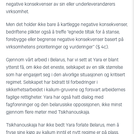
negative konsekvenser av sin eller underleverandørers
virksomhet.
Men det holder ikke bare å kartlegge negative konsekvenser,
bedriftene plikter også å treffe “egnede tiltak for å stanse,
forebygge eller begrense negative konsekvenser basert på
virksomhetens prioriteringer og vurderinger” (§ 4c).
Gjennom vårt arbeid i Belarus, har vi sett at Yara er blant
ytterst få, om ikke det eneste, selskapet av en slik størrelse
som har engasjert seg i den alvorlige situasjonen og kritisert
regimet. Selskapet har bidratt til forbedringer i
sikkerhetsarbeidet i kalium-gruvene og forsvart arbeidernes
faglige rettigheter. Yara har også hatt dialog med
fagforeninger og den belarusiske opposisjonen, ikke minst
gjennom flere møter med Tsikhanouskaja.
Tsikhanouskaja har ikke bedt Yara forlate Belarus, men å
fryse sine kjøp av kalium inntil et nytt regime er på plass.