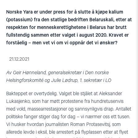
Norske Yara er under press for å slutte å kjøpe kalium
(potassium) fra den statlige bedriften Belaruskali, etter at
respekten for menneskerettighetene i Belarus har brutt
fullstendig sammen etter valget i august 2020. Kravet er
forståelig – men vet vi om vi oppnår det vi ønsker?
21.12.2021
Av Geir Hønneland, generalsekretær i Den norske
Helsingforskomité og Julie Lødrup, 1. sekretær i LO
Bakteppet er overtydelig. Valget ble stjålet at Aleksander
Lukasjenko, som har møtt protestene fra hundretusenvis
med vold, massearrestasjoner og sannsynligvis drap. Antallet
politiske fanger stiger dag for dag – vi nærmer oss ett tusen.
Vi husker hvordan journalisten Roman Protasevitsj, som
allerede levde i eksil, ble arrestert på flyplassen etter at flyet