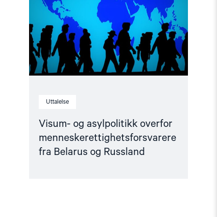
menneskerettighetsforsvarere
fra
Belarus
og
Russland"
Uttalelse
Visum- og asylpolitikk overfor
menneskerettighetsforsvarere
fra Belarus og Russland