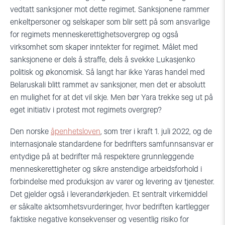
vedtatt sanksjoner mot dette regimet. Sanksjonene rammer
enkeltpersoner og selskaper som blir sett på som ansvarlige
for regimets menneskerettighetsovergrep og også
virksomhet som skaper inntekter for regimet. Målet med
sanksjonene er dels å straffe, dels å svekke Lukasjenko
politisk og økonomisk. Så langt har ikke Yaras handel med
Belaruskali blitt rammet av sanksjoner, men det er absolutt
en mulighet for at det vil skje. Men bør Yara trekke seg ut på
eget initiativ i protest mot regimets overgrep?
Den norske
åpenhetsloven
, som trer i kraft 1. juli 2022, og de
internasjonale standardene for bedrifters samfunnsansvar er
entydige på at bedrifter må respektere grunnleggende
menneskerettigheter og sikre anstendige arbeidsforhold i
forbindelse med produksjon av varer og levering av tjenester.
Det gjelder også i leverandørkjeden. Et sentralt virkemiddel
er såkalte aktsomhetsvurderinger, hvor bedriften kartlegger
faktiske negative konsekvenser og vesentlig risiko for