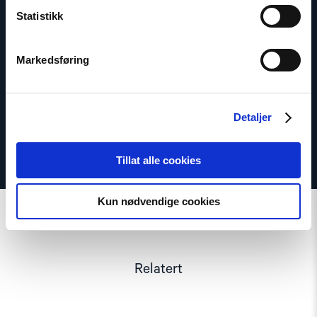
Generalsekretær
Statistikk
E-post:
bl@nhc.no
Telefon: +47 909 33 379
Markedsføring
Twitter: @LindemanBerit
Detaljer
Tillat alle cookies
Kun nødvendige cookies
Relatert