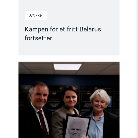
Artikkel
Kampen for et fritt Belarus
fortsetter
Read
article
"Tsikhanowskaja
tildelte
Lindeman
medalje
for
sitt
arbeid
for
Belarus"