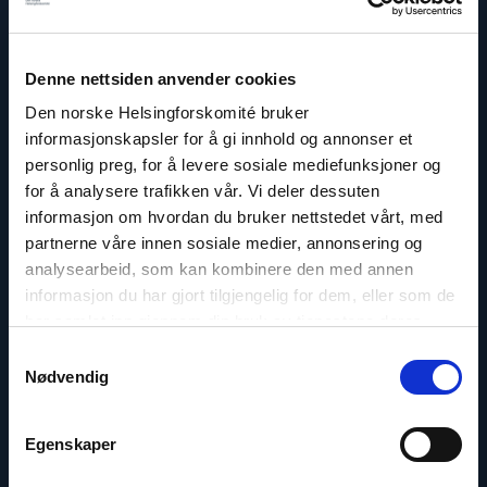
Contact us
Read
Denne nettsiden anvender cookies
article
"Berit
Den norske Helsingforskomité bruker
Lindeman"
informasjonskapsler for å gi innhold og annonser et
personlig preg, for å levere sosiale mediefunksjoner og
for å analysere trafikken vår. Vi deler dessuten
informasjon om hvordan du bruker nettstedet vårt, med
partnerne våre innen sosiale medier, annonsering og
analysearbeid, som kan kombinere den med annen
informasjon du har gjort tilgjengelig for dem, eller som de
har samlet inn gjennom din bruk av tjenestene deres.
Samtykkevalg
Nødvendig
Egenskaper
Berit Lindeman