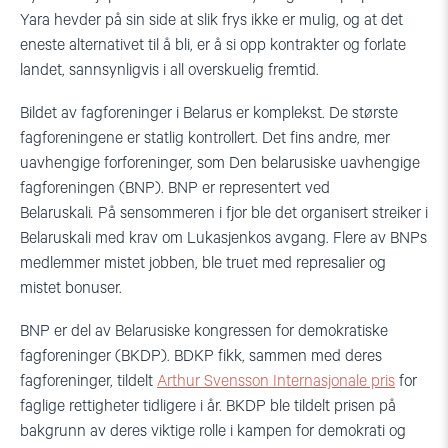
Yara hevder på sin side at slik frys ikke er mulig, og at det
eneste alternativet til å bli, er å si opp kontrakter og forlate
landet, sannsynligvis i all overskuelig fremtid.
Bildet av fagforeninger i Belarus er komplekst. De største
fagforeningene er statlig kontrollert. Det fins andre, mer
uavhengige forforeninger, som Den belarusiske uavhengige
fagforeningen (BNP). BNP er representert ved
Belaruskali
.
På sensommeren i fjor ble det organisert streiker i
Belaruskali med krav om Lukasjenkos avgang. Flere av BNPs
medlemmer mistet jobben, ble truet med represalier og
mistet bonuser.
BNP er del av Belarusiske kongressen for demokratiske
fagforeninger (BKDP). BDKP fikk, sammen med deres
fagforeninger, tildelt
Arthur Svensson Internasjonale pris
for
faglige rettigheter tidligere i år. BKDP ble tildelt prisen på
bakgrunn av deres viktige rolle i kampen for demokrati og