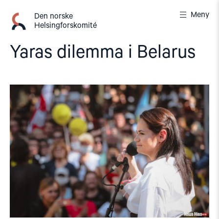
Gå
Meny
til
Den norske
Helsingforskomité
innhold
Yaras dilemma i Belarus