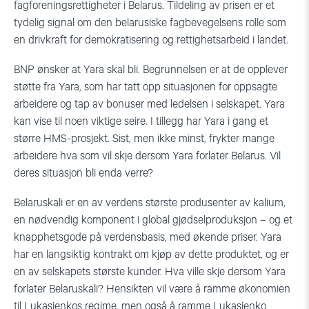
fagforeningsrettigheter i Belarus. Tildeling av prisen er et
tydelig signal om den belarusiske fagbevegelsens rolle som
en drivkraft for demokratisering og rettighetsarbeid i landet.
BNP ønsker at Yara skal bli. Begrunnelsen er at de opplever
støtte fra Yara, som har tatt opp situasjonen for oppsagte
arbeidere og tap av bonuser med ledelsen i selskapet. Yara
kan vise til noen viktige seire. I tillegg har Yara i gang et
større HMS-prosjekt. Sist, men ikke minst, frykter mange
arbeidere hva som vil skje dersom Yara forlater Belarus. Vil
deres situasjon bli enda verre?
Belaruskali er en av verdens største produsenter av kalium,
en nødvendig komponent i global gjødselproduksjon – og et
knapphetsgode på verdensbasis, med økende priser. Yara
har en langsiktig kontrakt om kjøp av dette produktet, og er
en av selskapets største kunder. Hva ville skje dersom Yara
forlater Belaruskali? Hensikten vil være å ramme økonomien
til Lukasjenkos regime, men også å ramme Lukasjenko