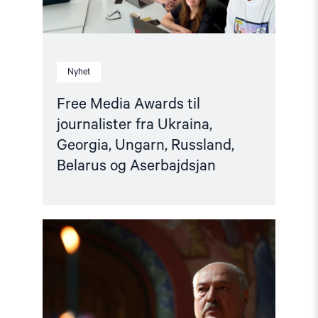
Belarus
og
Aserbajdsjan"
Nyhet
Free Media Awards til
journalister fra Ukraina,
Georgia, Ungarn, Russland,
Belarus og Aserbajdsjan
Read
article
"Norge
bør
slutte
seg
til
anmeldelsen