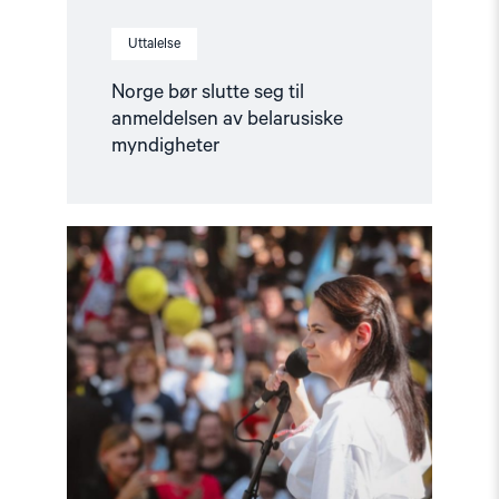
Uttalelse
Norge bør slutte seg til
anmeldelsen av belarusiske
myndigheter
Read
article
"To
år
siden
presidentvalget
i
Belarus"