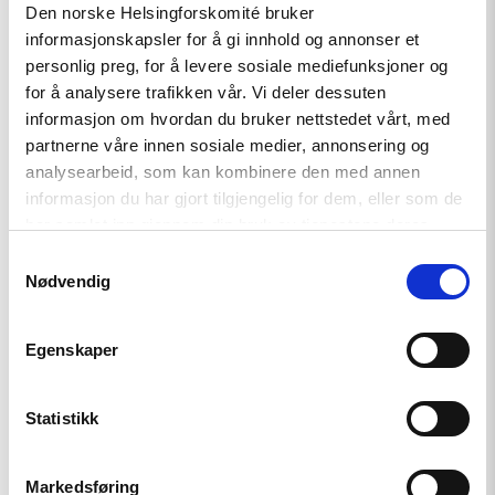
Den norske Helsingforskomité bruker
Artikkel
informasjonskapsler for å gi innhold og annonser et
Kampen for et fritt Belarus
personlig preg, for å levere sosiale mediefunksjoner og
fortsetter
for å analysere trafikken vår. Vi deler dessuten
informasjon om hvordan du bruker nettstedet vårt, med
partnerne våre innen sosiale medier, annonsering og
analysearbeid, som kan kombinere den med annen
Read
article
informasjon du har gjort tilgjengelig for dem, eller som de
"Tsikhanowskaja
har samlet inn gjennom din bruk av tjenestene deres.
tildelte
Lindeman
Samtykkevalg
medalje
Nødvendig
for
sitt
arbeid
Egenskaper
for
Belarus"
Statistikk
Markedsføring