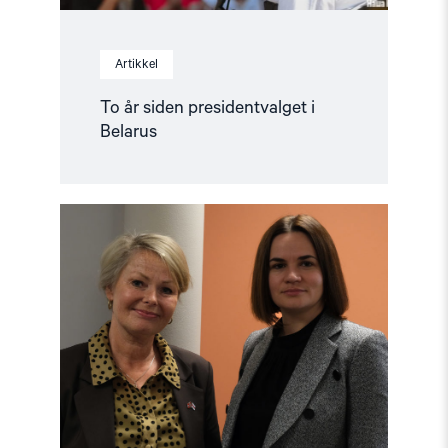
Artikkel
To år siden presidentvalget i
Belarus
Read
article
"Tsikhanouskaja:
Ukraina
trenger
at
vi
står
sammen"