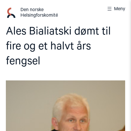
Gå
Meny
til
Den norske
Helsingforskomité
innhold
Ales Bialiatski dømt til
fire og et halvt års
fengsel