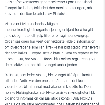
Helsingforskomiteens generalsekretær Bjørn Engesland. –
Europeiske ledere, inkludert den norske regjeringen, må
kreve umiddelbar løslatelse av Bialiatski.
Viasna er Hviterusslands viktigste
menneskerettighetsorganisasjon, og er kjent for å ha gitt
juridisk og materiell hjelp til ofre for regimets overgrep.
Organisasjonen har vært den viktigste kilde til informasjon
om overgrepene som i en årrekke har blitt stadig intensivert i
det som kalles ’Europas siste diktatur’. Som en represalie for
arbeidet sitt, har Viasna i årevis blitt nektet registrering og
deres aktiviteter har blitt tvunget under jorden.
Bialiatski, som leder Viasna, ble tvunget til å åpne konti i
utlandet. Dette var den eneste måten arbeidet kunne
videreføres, blant annet med økonomisk støtte fra Den
norske Helsingforskomité. Hviterussiske myndigheter fikk
tilgang til informasjon om Bialiatskis konto i DnB NORD i
Vilnius via litauiske myndigheter, noe Litauen nå beklager på