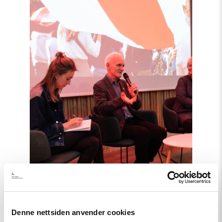
Read
article
"Kampen
for
et
fritt
Belarus
fortsetter"
Denne nettsiden anvender cookies