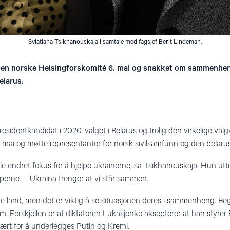
Sviatlana Tsikhanouskaja i samtale med fagsjef Berit Lindeman.
en norske Helsingforskomité 6. mai og snakket om sammenhe
elarus.
residentkandidat i 2020-valget i Belarus og trolig den virkelige va
 mai og møtte representanter for norsk sivilsamfunn og den belaru
lle endret fokus for å hjelpe ukrainerne, sa Tsikhanouskaja. Hun uttr
erne. – Ukraina trenger at vi står sammen.
ike land, men det er viktig å se situasjonen deres i sammenheng. B
em. Forskjellen er at diktatoren Lukasjenko aksepterer at han styrer
ært for å underlegges Putin og Kreml.