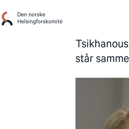
Gå
til
Den norske
innhold
Helsingforskomité
Tsikhanousk
står samm