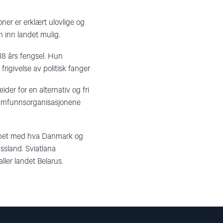
ner er erklært ulovlige og
n inn landet mulig.
 18 års fengsel. Hun
rigivelse av politisk fanger
ider for en alternativ og fri
ilsamfunnsorganisasjonene
 likhet med hva Danmark og
ussland. Sviatlana
ller landet Belarus.