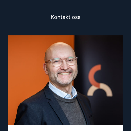
Kontakt oss
Read
article
"Dag
A.
Fedøy"