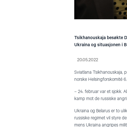
Tsikhanouskaja besøkte D
Ukraina og situasjonen i B
20.05.2022
Sviatlana Tsikhanouskaja, p
norske Helsingforskomité 6.
– 24. februar var et sjokk. A
kamp mot de russiske angrip
Ukraina og Belarus er to ul
russiske regimet vil styre d
mens Ukraina angripes milit