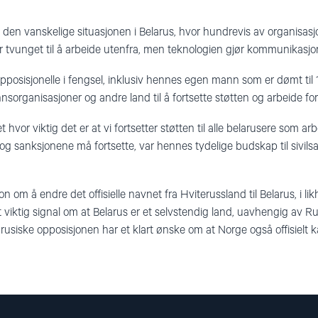
en vanskelige situasjonen i Belarus, hvor hundrevis av organisasjo
 er tvunget til å arbeide utenfra, men teknologien gjør kommunikasjo
 opposisjonelle i fengsel, inklusiv hennes egen mann som er dømt til
sorganisasjoner og andre land til å fortsette støtten og arbeide for f
vor viktig det er at vi fortsetter støtten til alle belarusere som arbe
t og sanksjonene må fortsette, var hennes tydelige budskap til siv
on om å endre det offisielle navnet fra Hviterussland til Belarus, i
et viktig signal om at Belarus er et selvstendig land, uavhengig av R
siske opposisjonen har et klart ønske om at Norge også offisielt ka