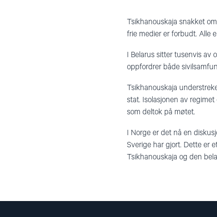
Tsikhanouskaja snakket om d
frie medier er forbudt. Alle
I Belarus sitter tusenvis av
oppfordrer både sivilsamfunn
Tsikhanouskaja understreket h
stat. Isolasjonen av regime
som deltok på møtet.
I Norge er det nå en diskusj
Sverige har gjort. Dette er 
Tsikhanouskaja og den belaru