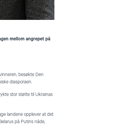
ngen mellom angrepet på
lgvinneren, besøkte Den
siske diasporaen.
ykte stor støtte til Ukrainas
egge landene opplever at det
 Belarus på Putins nåde,