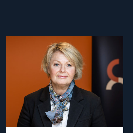
Read
article
"Berit
Lindeman"