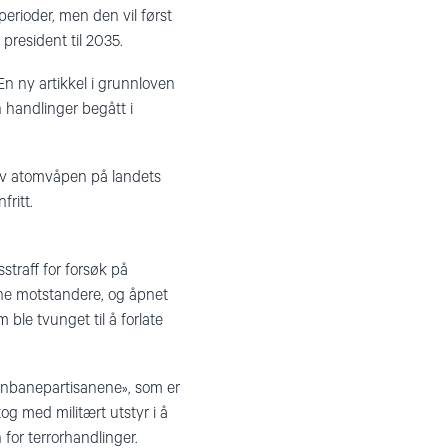
erioder, men den vil først
 president til 2035.
 En ny artikkel i grunnloven
n handlinger begått i
 av atomvåpen på landets
ritt.
straff for forsøk på
ine motstandere, og åpnet
ble tvunget til å forlate
ernbanepartisanene», som er
og med militært utstyr i å
 for terrorhandlinger.