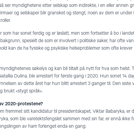
Nå ser myndighetene etter selskap som indirekte, i en eller annen gr
firmaer og selskaper blir gransket og stengt, noen av dem er under
oller.
 som har sonet ferdig og er løslatt, men som fortsetter å bo i lande
 bakgrunn, spesielt de som er involvert i politiske saker, har ofte v
orhold kan de ha fysiske og psykiske helseproblemer som ofte krever
 i myndighetenes søkelys og kan bli tiltalt på nytt for hva som helst. 
atallia Dulina, ble arrestert for første gang i 2020. Hun sonet 14 da
ynnelsen av dette året har hun blitt arrestert 3 ganger til. Den siste
g brukt «stygt språk».
av 2020-protestene?
fremmet sitt kandidatur til presidentskapet, Viktar Babaryka, er dø
a, som ble varetektsfengslet sammen med sin far, er ennå ikke for
fengslingen av ham forlenget enda en gang.