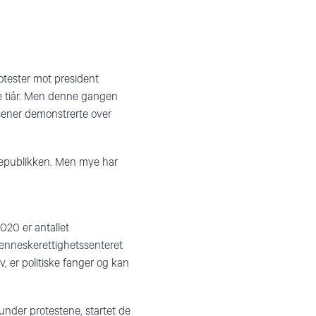
otester mot president
ere tiår. Men denne gangen
usener demonstrerte over
i republikken. Men mye har
2020 er antallet
menneskerettighetssenteret
, er politiske fanger og kan
 under protestene, startet de