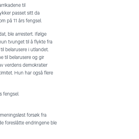
rrikadene til
kker passet sitt da
om på 11 års fengsel.
t, ble arrestert. Ifølge
un tvunget til å flykte fra
l belarusere i utlandet.
 til belarusere og gir
 av verdens demokratier
imitet. Hun har også flere
s fengsel.
 meningsløst forsøk fra
 de foreslåtte endringene ble