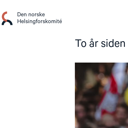
Gå
til
Den norske
innhold
Helsingforskomité
To år siden