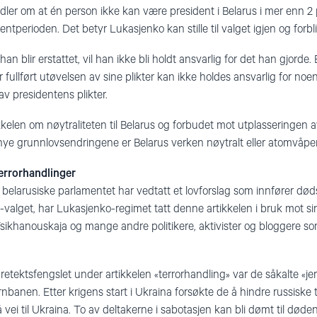
dler om at én person ikke kan være president i Belarus i mer enn 2 p
dentperioden. Det betyr Lukasjenko kan stille til valget igjen og forbli
an blir erstattet, vil han ikke bli holdt ansvarlig for det han gjorde.
r fullført utøvelsen av sine plikter kan ikke holdes ansvarlig for noe
v presidentens plikter.
ikkelen om nøytraliteten til Belarus og forbudet mot utplasseringen
 nye grunnlovsendringene er Belarus verken nøytralt eller atomvåpenf
errorhandlinger
belarusiske parlamentet har vedtatt et lovforslag som innfører døds
0-valget, har Lukasjenko-regimet tatt denne artikkelen i bruk mot s
sikhanouskaja og mange andre politikere, aktivister og bloggere som 
retektsfengslet under artikkelen «terrorhandling» var de såkalte «j
rnbanen. Etter krigens start i Ukraina forsøkte de å hindre russiske t
ei til Ukraina. To av deltakerne i sabotasjen kan bli dømt til døden