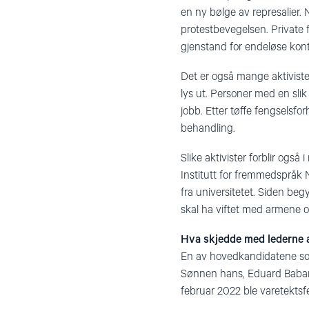
en ny bølge av represalier. 
protestbevegelsen. Private 
gjenstand for endeløse kontr
Det er også mange aktivister
lys ut. Personer med en slik
jobb. Etter tøffe fengselsf
behandling.
Slike aktivister forblir også
Institutt for fremmedspråk N
fra universitetet. Siden beg
skal ha viftet med armene o
Hva skjedde med lederne 
En av hovedkandidatene som 
Sønnen hans, Eduard Babaryk
februar 2022 ble varetekts