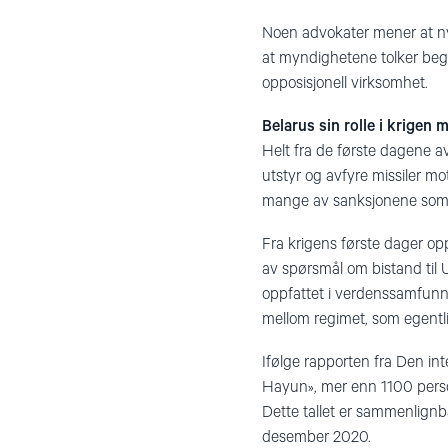
Noen advokater mener at nyvi
at myndighetene tolker begr
opposisjonell virksomhet.
Belarus sin rolle i krigen
Helt fra de første dagene av 
utstyr og avfyre ​​missiler 
mange av sanksjonene som e
Fra krigens første dager o
av spørsmål om bistand til 
oppfattet i verdenssamfunn
mellom regimet, som egentli
Ifølge rapporten fra Den in
Hayun», mer enn 1100 persone
Dette tallet er sammenlignb
desember 2020.