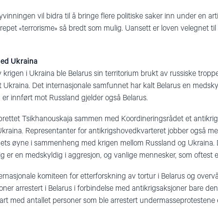
nningen vil bidra til å bringe flere politiske saker inn under en art
epet «terrorisme» så bredt som mulig. Uansett er loven velegnet t
 med Ukraina
krigen i Ukraina ble Belarus sin territorium brukt av russiske tropper
mot Ukraina. Det internasjonale samfunnet har kalt Belarus en medsky
r innført mot Russland gjelder også Belarus.
pprettet Tsikhanouskaja sammen med Koordineringsrådet et antikri
Ukraina. Representanter for antikrigshovedkvarteret jobber også m
ets øyne i sammenheng med krigen mellom Russland og Ukraina. De 
g er en medskyldig i aggresjon, og vanlige mennesker, som oftest e
ternasjonale komiteen for etterforskning av tortur i Belarus og over
r arrestert i Belarus i forbindelse med antikrigsaksjoner bare den 2
art med antallet personer som ble arrestert undermasseprotestene e