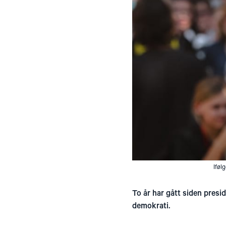
Iføl
To år har gått siden presi
demokrati.