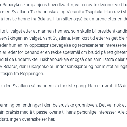
or Babarykos kampanjens hovedkvarter, var en av tre kvinner ved ba
med Svjatlana Tsikhanouskaja og Vjeranika Tsapkala. Hun rev i sty
 å forvise henne fra Belarus. Hun sitter også bak murene etter en d
lte til valget etter at mannen hennes, som skulle bli presidentkandida
ervåkingen av valget, vant Svjatlana. Men kort tid etter valget ble h
eder hun en ny opposisjonsbevegelse og representerer interessene ti
er leder for, behandler en rekke spørsmål om brudd på rettighetene
nd til de undertrykte. Tsikhanouskaja er også den som i store deler
 Belarus, der Lukasjenko er under sanksjoner og har mistet all legit
tasjon fra Regjeringen.
år siden Svjatlana så mannen sin for siste gang. Han er dømt til 18 år
stemning om endringer i den belarusiske grunnloven. Det var nok et
in praksis med å tilpasse lovene til hans personlige interesser. Alle
att, ingen overraskelser her.