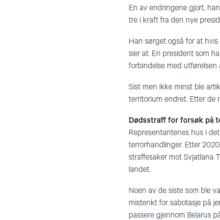
En av endringene gjort, han
tre i kraft fra den nye presi
Han sørget også for at hvis h
sier at: En president som ha
forbindelse med utførelsen a
Sist men ikke minst ble art
territorium endret. Etter de
Dødsstraff for forsøk på t
Representantenes hus i det 
terrorhandlinger. Etter 202
straffesaker mot Svjatlana T
landet.
Noen av de siste som ble va
mistenkt for sabotasje på je
passere gjennom Belarus på v