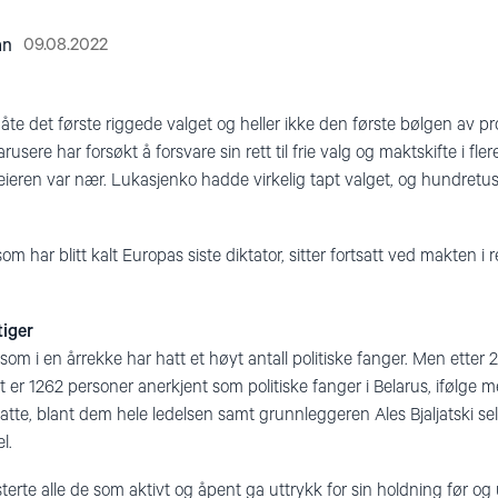
09.08.2022
an
åte det første riggede valget og heller ikke den første bølgen av pr
usere har forsøkt å forsvare sin rett til frie valg og maktskifte i fl
 seieren var nær. Lukasjenko hadde virkelig tapt valget, og hundret
som har blitt kalt Europas siste diktator, sitter fortsatt ved makten 
tiger
som i en årrekke har hatt et høyt antall politiske fanger. Men etter 
 er 1262 personer anerkjent som politiske fanger i Belarus, ifølge 
te, blant dem hele ledelsen samt grunnleggeren Ales Bjaljatski selv
l.
erte alle de som aktivt og åpent ga uttrykk for sin holdning før og