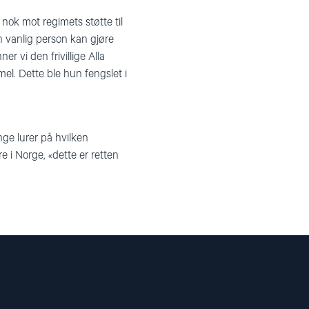
r nok mot regimets støtte til
n vanlig person kan gjøre
er vi den frivillige Alla
mel. Dette ble hun fengslet i
nge lurer på hvilken
re i Norge, «dette er retten