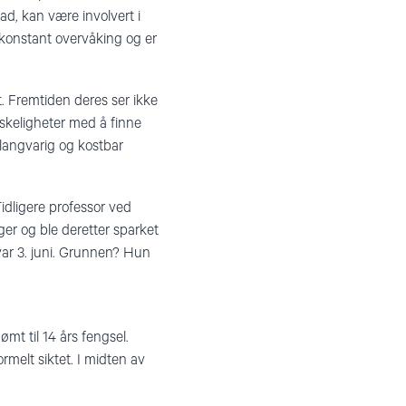
ad, kan være involvert i
 konstant overvåking og er
t. Fremtiden deres ser ikke
anskeligheter med å finne
 langvarig og kostbar
Tidligere professor ved
ger og ble deretter sparket
 var 3. juni. Grunnen? Hun
mt til 14 års fengsel.
melt siktet. I midten av