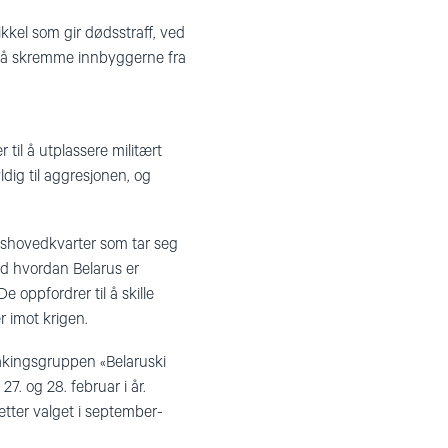
ikkel som gir dødsstraff, ved
il å skremme innbyggerne fra
 til å utplassere militært
ldig til aggresjonen, og
gshovedkvarter som tar seg
ed hvordan Belarus er
oppfordrer til å skille
r imot krigen.
våkingsgruppen «Belaruski
7. og 28. februar i år.
tter valget i september-