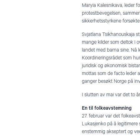
Maryia Kalesnikava, leder f
protestbevegelsen, sammen 
sikkerhetsstyrkene forsøkte
Svjatlana Tsikhanouskaja sti
mange kilder som deltok i ov
landet med barna sine. Nå l
Koordineringsrådet som hun 
juridisk og økonomisk bista
mottas som de facto leder av
ganger besøkt Norge på invi
I slutten av mai var det to 
En til folkeavstemning
27. februar var det folkeav
Lukasjenko på å legitimere s
enstemmig akseptert og vedt