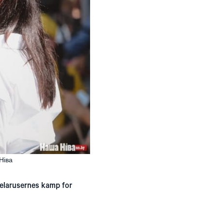
 Ніва
belarusernes kamp for