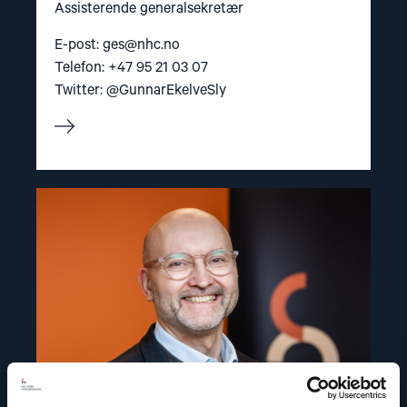
Assisterende generalsekretær
E-post:
ges@nhc.no
Telefon: +47 95 21 03 07
Twitter: @GunnarEkelveSly
Read
article
"Dag
A.
Fedøy"