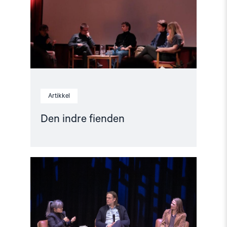
Artikkel
Den indre fienden
Read
article
"Når
krig
blir
hverdag"