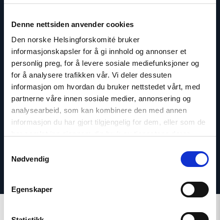
Denne nettsiden anvender cookies
Den norske Helsingforskomité bruker
informasjonskapsler for å gi innhold og annonser et
personlig preg, for å levere sosiale mediefunksjoner og
Dag A. Fedøy
for å analysere trafikken vår. Vi deler dessuten
Kommunikasjonssjef
informasjon om hvordan du bruker nettstedet vårt, med
partnerne våre innen sosiale medier, annonsering og
E-post:
daf@nhc.no
analysearbeid, som kan kombinere den med annen
Telefon: +47 920 54 309
informasjon du har gjort tilgjengelig for dem, eller som de
har samlet inn gjennom din bruk av tjenestene deres.
Samtykkevalg
Nødvendig
Egenskaper
Statistikk