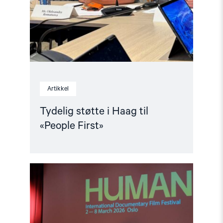
Artikkel
Tydelig støtte i Haag til
«People First»
Read
article
"Den
indre
fienden"