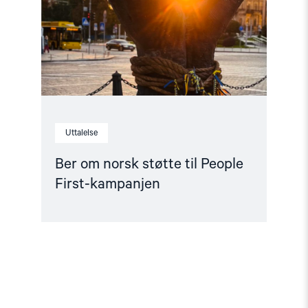
People
First-
kampanjen"
Uttalelse
Ber om norsk støtte til People
First-kampanjen