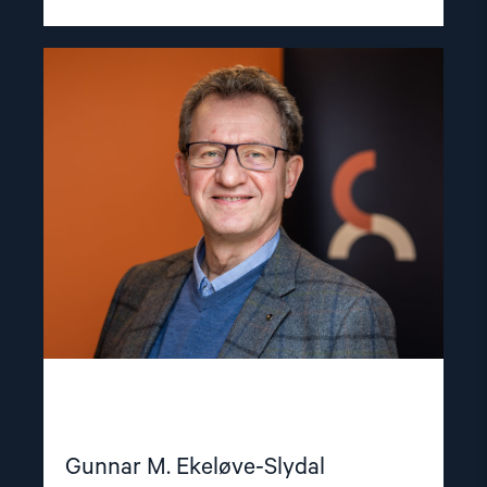
Read
article
"Gunnar
M.
Ekeløve-
Slydal"
Gunnar M. Ekeløve-Slydal