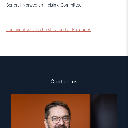
General, Norwegian Helsinki Committee
The event will also be streamed at Facebook
Contact us
Read
article
"Ivar
Dale"