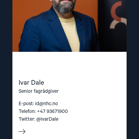
Ivar Dale
Senior fagrådgiver
E-post:
id@nhc.no
Telefon: +47 93671900
Twitter: @IvarDale