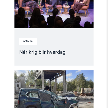
Artikkel
Når krig blir hverdag
Read
article
"Livet
under
russisk
okkupasjon:
Frykt
og
undertrykkelse"