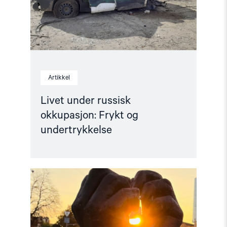
Artikkel
Livet under russisk
okkupasjon: Frykt og
undertrykkelse
Read
article
"Ber
om
norsk
støtte
til