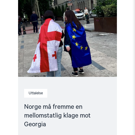
Read
article
"Norge
må
fremme
en
mellomstatlig
klage
mot
Georgia"
Uttalelse
Norge må fremme en
mellomstatlig klage mot
Georgia