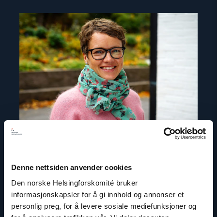
Read
article
"Liv
Hernæs
Kvanvig"
Denne nettsiden anvender cookies
Den norske Helsingforskomité bruker
informasjonskapsler for å gi innhold og annonser et
Liv Hernæs Kvanvig
personlig preg, for å levere sosiale mediefunksjoner og
Leder av Det internasjonale