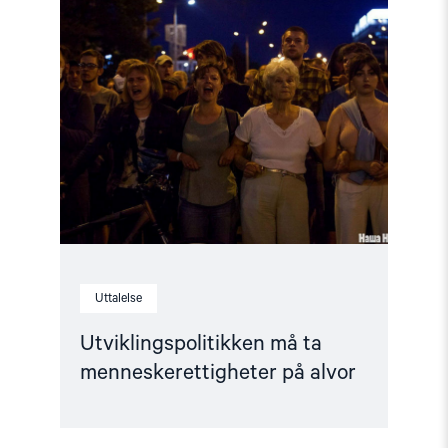
article
"Utviklingspolitikken
må
ta
menneskerettigheter
på
alvor"
Uttalelse
Utviklingspolitikken må ta
menneskerettigheter på alvor