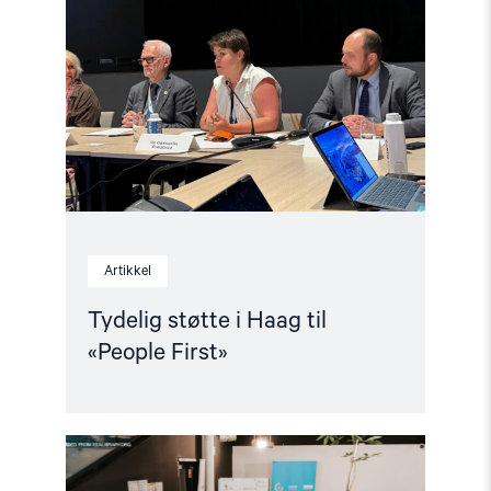
i
Haag
til
«People
First»"
Artikkel
Tydelig støtte i Haag til
«People First»
Read
article
"Helsingforskomiteen