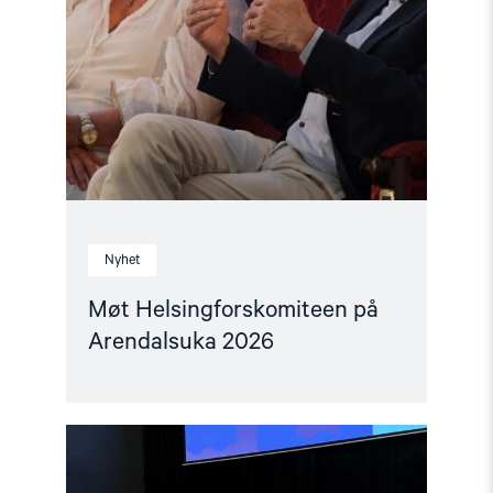
Nyhet
Møt Helsingforskomiteen på
Arendalsuka 2026
Read
article
"Tydelig
støtte