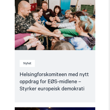
med
nytt
oppdrag
for
EØS-
midlene
–
Styrker
europeisk
demokrati"
Nyhet
Helsingforskomiteen med nytt
oppdrag for EØS-midlene –
Styrker europeisk demokrati
Read