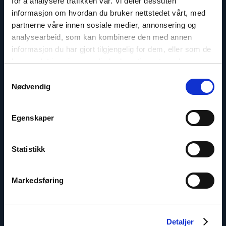
for å analysere trafikken vår. Vi deler dessuten
parlamentarikernettverket for tros- og
informasjon om hvordan du bruker nettstedet vårt, med
livssynsfrihet (IPPFoRB), Leder religions- og
partnerne våre innen sosiale medier, annonsering og
livssynsfrihetsavdeling
analysearbeid, som kan kombinere den med annen
informasjon du har gjort tilgjengelig for dem, eller som de
E-post:
lk@nhc.no
har samlet inn gjennom din bruk av tjenestene deres.
Telefon: +47 99 70 87 65
Samtykkevalg
Twitter: @LKvanvig
Nødvendig
Egenskaper
Read
article
Statistikk
"Mar’yana
Haydanka"
Markedsføring
Detaljer