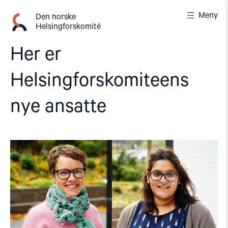
Gå
Meny
til
Den norske
Helsingforskomité
innhold
Her er
Helsingforskomiteens
nye ansatte