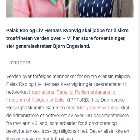
Palak Rao og Liv Hernæs Kvanvig skal jobbe for å sikre
trosfriheten verden over. – Vi har store forventninger,
sier generalsekretær Bjørn Engesland.
31.10.2018
Verden over forfølges mennesker for sin tro eller sin religion.
Palak Rao og Liv Hernæs Kvanvig inngår i sekreteriatet til
nettverket
International Panel of Parliamentarians for
Freedom of Religion or Belief
(IPPFoRB), hos Den norske
Helsingforskomité. Sammen med
Mar’yana Haydanka
skal
de administrere et nettverket av over 130 parlamentarikere
fra mer enn 45 land, som arbeider for å promotere og
beskytte tanke-, tros- og religionsfrihet. Det er altså ikke en
liten oppgave de har tatt på seg.