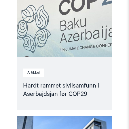
rammet
sivilsamfunn
i
Aserbajdsjan
før
COP29"
Artikkel
Hardt rammet sivilsamfunn i
Aserbajdsjan før COP29
Read
article
"Aserbajdsjan: