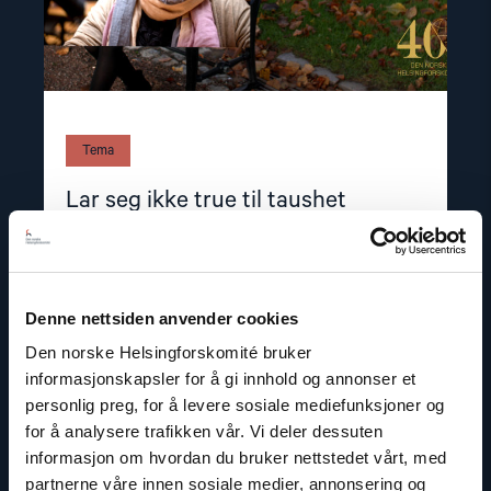
Tema
Lar seg ikke true til taushet
Read
article
Denne nettsiden anvender cookies
"Aktivist
for
Den norske Helsingforskomité bruker
retten
informasjonskapsler for å gi innhold og annonser et
til
personlig preg, for å levere sosiale mediefunksjoner og
å
være
for å analysere trafikken vår. Vi deler dessuten
seg
informasjon om hvordan du bruker nettstedet vårt, med
selv"
partnerne våre innen sosiale medier, annonsering og