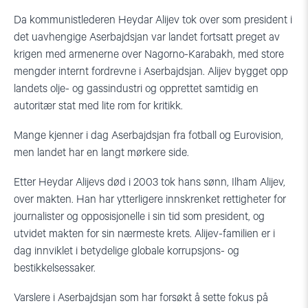
Da kommunistlederen Heydar Alijev tok over som president i
det uavhengige Aserbajdsjan var landet fortsatt preget av
krigen med armenerne over Nagorno-Karabakh, med store
mengder internt fordrevne i Aserbajdsjan. Alijev bygget opp
landets olje- og gassindustri og opprettet samtidig en
autoritær stat med lite rom for kritikk.
Mange kjenner i dag Aserbajdsjan fra fotball og Eurovision,
men landet har en langt mørkere side.
Etter Heydar Alijevs død i 2003 tok hans sønn, Ilham Alijev,
over makten. Han har ytterligere innskrenket rettigheter for
journalister og opposisjonelle i sin tid som president, og
utvidet makten for sin nærmeste krets. Alijev-familien er i
dag innviklet i betydelige globale korrupsjons- og
bestikkelsessaker.
Varslere i Aserbajdsjan som har forsøkt å sette fokus på