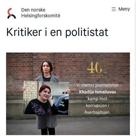
Gå
Meny
til
Den norske
Helsingforskomité
innhold
Kritiker i en politistat