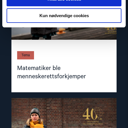
Kun nødvendige cookies
Tema
Matematiker ble
menneskerettsforkjemper
Read
article
"Martyr
for
ytringsfriheten"