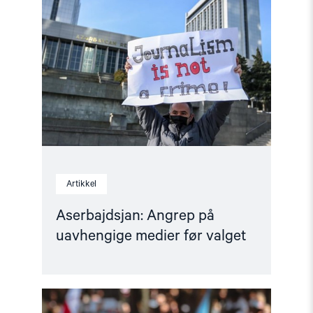
Angrep
på
uavhengige
medier
før
valget"
Artikkel
Aserbajdsjan: Angrep på
uavhengige medier før valget
Read
article