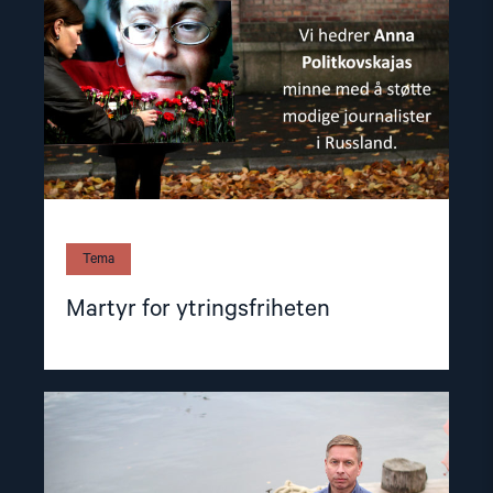
Tema
Martyr for ytringsfriheten
Read
article
"Sender
torturister
i