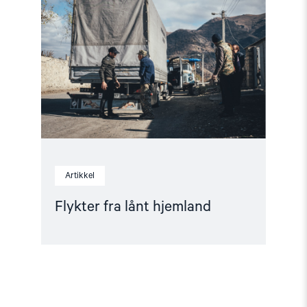
fra
lånt
hjemland"
Artikkel
Flykter fra lånt hjemland