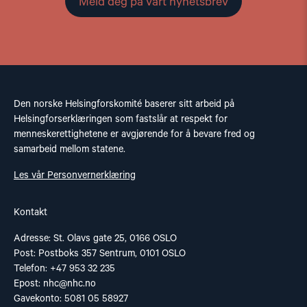
Meld deg på vårt nyhetsbrev
Den norske Helsingforskomité baserer sitt arbeid på
Helsingforserklæringen som fastslår at respekt for
menneskerettighetene er avgjørende for å bevare fred og
samarbeid mellom statene.
Les vår Personvernerklæring
Kontakt
Adresse: St. Olavs gate 25, 0166 OSLO
Post: Postboks 357 Sentrum, 0101 OSLO
Telefon: +47 953 32 235
Epost:
nhc@nhc.no
Gavekonto: 5081 05 58927