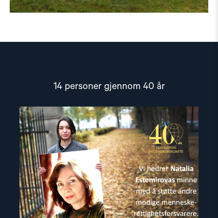
14 personer gjennom 40 år
Read
article
"Forbrytelser
uten
straff"