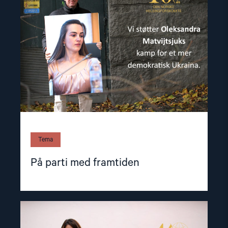
med
framtiden"
Tema
På parti med framtiden
Read
article
"Dro