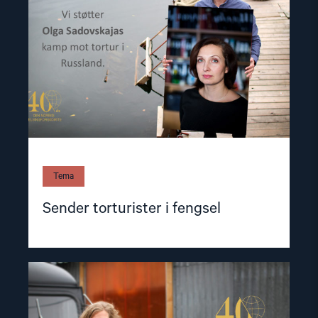
fengsel"
Tema
Sender torturister i fengsel
Read
article
"Demokratiets
stemme"