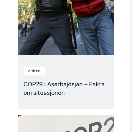
Artikkel
COP29 i Aserbajdsjan – Fakta
om situasjonen
Read
article
"Hardt