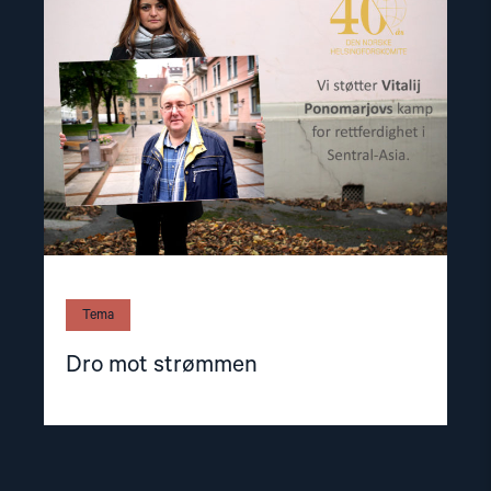
mot
strømmen"
Tema
Dro mot strømmen