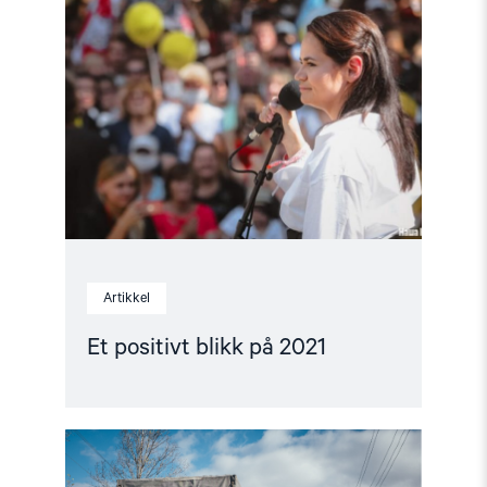
"Et
positivt
blikk
på
2021"
Artikkel
Et positivt blikk på 2021
Read
article
"Flykter