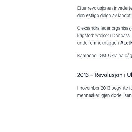
Etter revolusjonen invader
den østlige delen av landet.
Oleksandra leder organisasjo
krigsforbrytelser i Donbass.
under emneknaggen
#Let
Kampene i Øst-Ukraina pågår
2013 – Revolusjon i U
I november 2013 begynte fo
mennesker igjen døde i sen