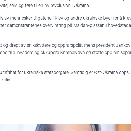
sj selv, og føre til en ny revolusjon i Ukraina.
s av mennesker til gatene i Kiev og andre ukrainske byer for å kre
tter demonstrantenes overvintring på Maidan-plassen i hovedstade
.
og drept av snikskyttere og opprørspoliti, mens president Jankovits
ne til å invadere og okkupere Krimhalvøya og støtte opp om separati
umfrihet for ukrainske statsborgere. Samtidig er Øst-Ukraina oppslu
keliv.