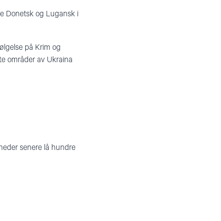
ne Donetsk og Lugansk i
følgelse på Krim og
erte områder av Ukraina
neder senere lå hundre