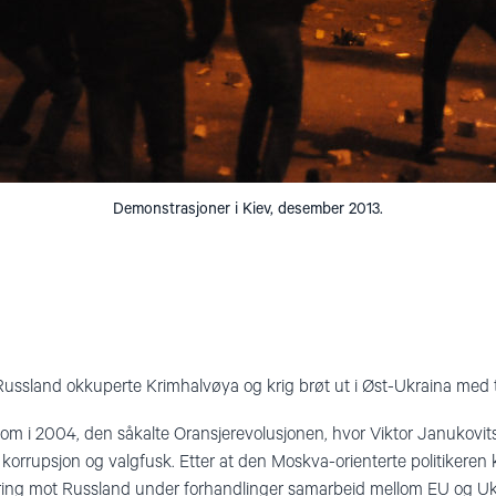
Demonstrasjoner i Kiev, desember 2013.
 Russland okkuperte Krimhalvøya og krig brøt ut i Øst-Ukraina med 
kom i 2004, den såkalte Oransjerevolusjonen, hvor Viktor Janukovit
t korrupsjon og valgfusk. Etter at den Moskva-orienterte politikeren
ring mot Russland under forhandlinger samarbeid mellom EU og Ukra