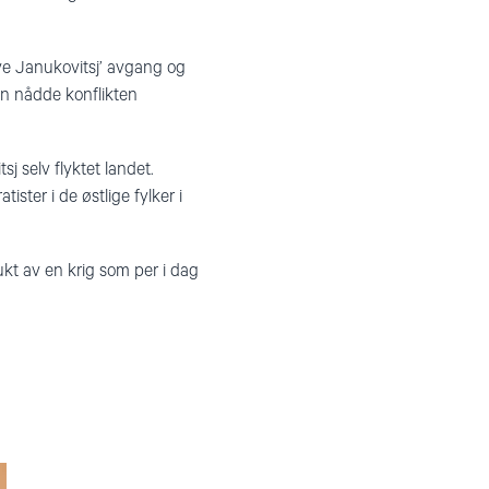
ve Janukovitsj’ avgang og
n nådde konflikten
j selv flyktet landet.
ster i de østlige fylker i
kt av en krig som per i dag