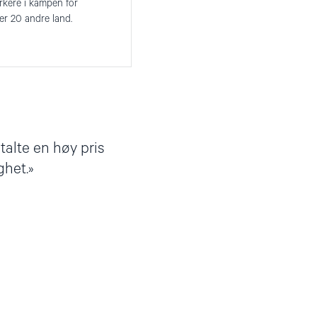
erkere i kampen for
ver 20 andre land.
talte en høy pris
ghet.