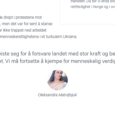
månede n. Da blir vi enda st
rettferdighet i Norge og i o
e drept i protestene mot
, men det var for sent å stanse
r ikke trappet ned arbeidet
menneskerettighetene i et turbulent Ukraina:
eiste seg for å forsvare landet med stor kraft og be
et. Vi må fortsette å kjempe for menneskelig verdi
Oleksandra Matvijtsjuk