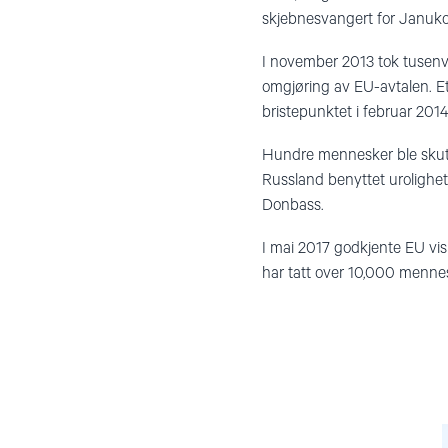
skjebnesvangert for Janukovit
I november 2013 tok tusenvi
omgjøring av EU-avtalen. E
bristepunktet i februar 2014
Hundre mennesker ble skutt 
Russland benyttet urolighete
Donbass.
I mai 2017 godkjente EU vis
har tatt over 10,000 mennes