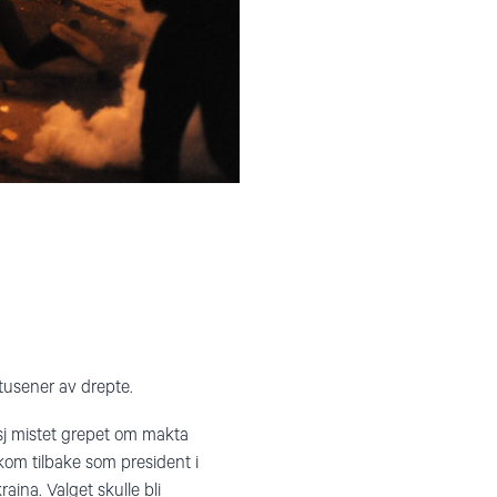
tusener av drepte.
sj mistet grepet om makta
 kom tilbake som president i
ina. Valget skulle bli