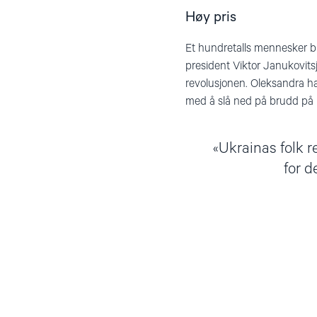
Høy pris
Et hundretalls mennesker bl
president Viktor Janukovitsj
revolusjonen. Oleksandra ha
med å slå ned på brudd på 
Ukrainas folk r
for d