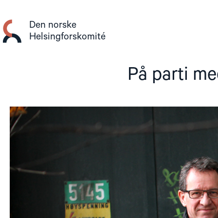
Gå
til
Den norske
innhold
Helsingforskomité
På parti me