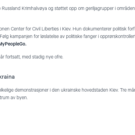
te Russland Krimhalvøya og støttet opp om geriljagrupper i område
nen Center for Civil Liberties i Kiev. Hun dokumenterer politisk for
 Følg kampanjen for løslatelse av politiske fanger i opprørskontroll
MyPeopleGo.
 fortsatt, med stadig nye ofre.
kraina
lkelige demonstrasjoner i den ukrainske hovedstaden Kiev. Tre må
trum av byen.