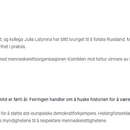
vet, og kollega Julia Latynina har blitt tvunget til å forlate Russland.
ihet i praksis.
ed menneskerettsorganisasjonen Komitéen mot tortur vinnere av 
té er førti år. Feiringen handler om å huske historien for å være
7 for å støtte øst-europeiske demokratiforkjempere. Helsingforserkl
e myndighetene til å respektere menneskerettighetene.