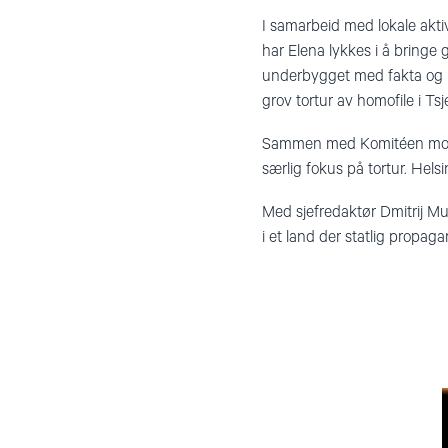
I samarbeid med lokale akti
har Elena lykkes i å bringe 
underbygget med fakta og pe
grov tortur av homofile i Tsj
Sammen med Komitéen mot 
særlig fokus på tortur. Hels
Med sjefredaktør Dmitrij Mu
i et land der statlig propag