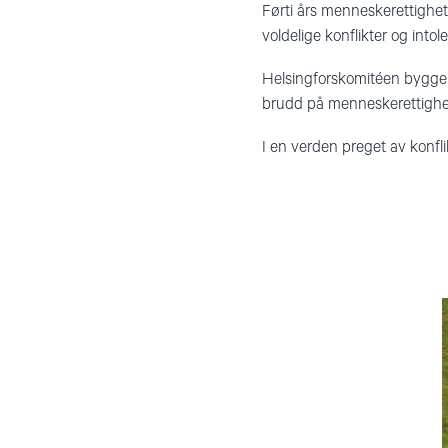
Førti års menneskerettighets
voldelige konflikter og intole
Helsingforskomitéen bygger 
brudd på menneskerettighet
I en verden preget av konfli