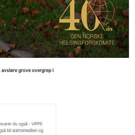
å avsløre grove overgrep i
rsvarer du også - VIPPS
også bli støttemedlem og