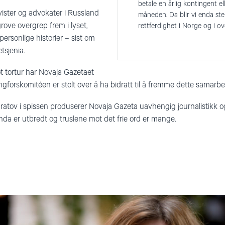
betale en årlig kontingent ell
vister og advokater i Russland
måneden. Da blir vi enda ste
grove overgrep frem i lyset,
rettferdighet i Norge og i o
rsonlige historier – sist om
etsjenia.
tortur har Novaja Gazetaet
ingforskomitéen er stolt over å ha bidratt til å fremme dette samarbe
ratov i spissen produserer Novaja Gazeta uavhengig journalistikk 
anda er utbredt og truslene mot det frie ord er mange.