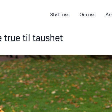
Støtt oss
Om oss
Ar
 true til taushet