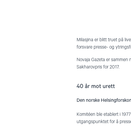
Milasjina er blitt truet på li
forsvare presse- og ytringsfr
Novaja Gazeta er sammen m
Sakharovpris for 2017.
40 år mot urett
Den norske Helsingforskomi
Komitéen ble etablert i 197
utgangspunktet for å press