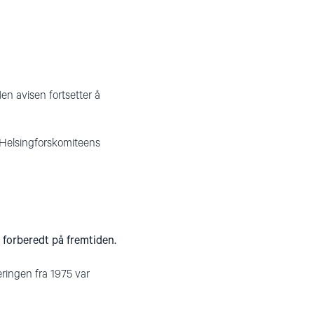
 Men avisen fortsetter å
Helsingforskomiteens
 forberedt på fremtiden.
æringen fra 1975 var