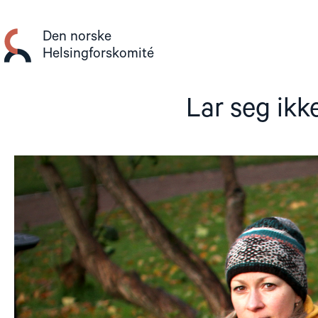
Gå
til
Den norske
innhold
Helsingforskomité
Lar seg ikke