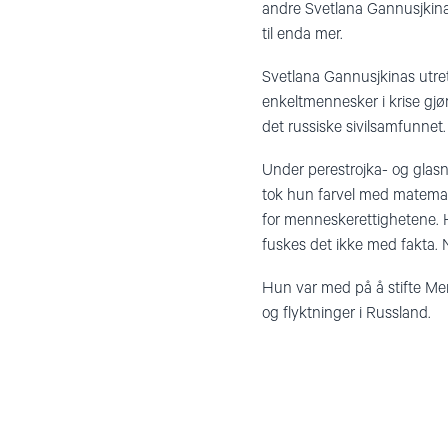
andre Svetlana Gannusjkina.
til enda mer.
Svetlana Gannusjkinas utrett
enkeltmennesker i krise gjør 
det russiske sivilsamfunnet.
Under perestrojka- og glasn
tok hun farvel med matema
for menneskerettighetene. 
fuskes det ikke med fakta. N
Hun var med på å stifte Men
og flyktninger i Russland.