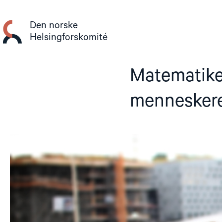
Gå
til
Den norske
innhold
Helsingforskomité
Matematike
menneskere