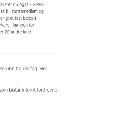
rsvarer du også - VIPPS
gså bli støttemedlem og
er gi et fast beløp i
erkere i kampen for
ver 20 andre land.
grunn fra realfag. Her
om bistår internt fordrevne