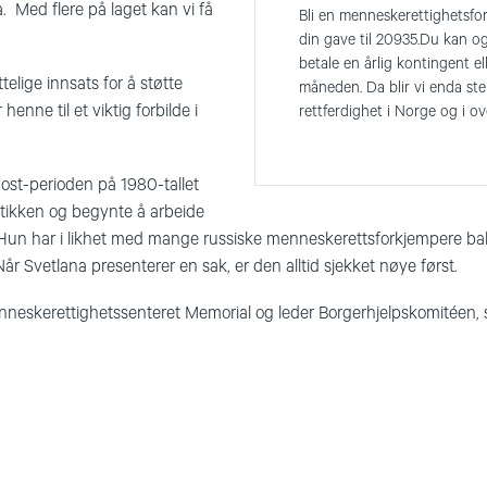
 Med flere på laget kan vi få
Bli en menneskerettighetsfo
din gave til 20935.Du kan o
betale en årlig kontingent ell
elige innsats for å støtte
månede n. Da blir vi enda st
henne til et viktig forbilde i
rettferdighet i Norge og i o
ost-perioden på 1980-tallet
tikken og begynte å arbeide
Hun har i likhet med mange russiske menneskerettsforkjempere bak
år Svetlana presenterer en sak, er den alltid sjekket nøye først.
neskerettighetssenteret Memorial og leder Borgerhjelpskomitéen, s