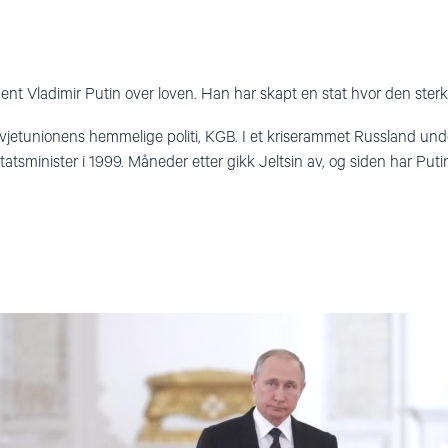
nt Vladimir Putin over loven. Han har skapt en stat hvor den sterke
ovjetunionens hemmelige politi, KGB. I et kriserammet Russland unde
statsminister i 1999. Måneder etter gikk Jeltsin av, og siden har Puti