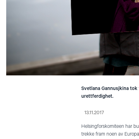
Svetlana Gannusjkina tok 
urettferdighet.
13.11.2017
Helsingforskomiteen har b
trekke fram noen av Europa