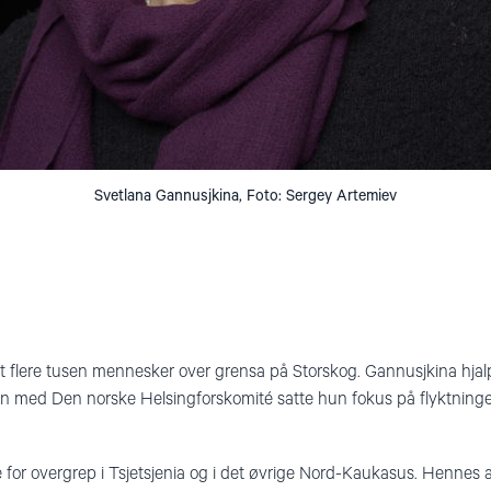
Svetlana Gannusjkina, Foto: Sergey Artemiev
t flere tusen mennesker over grensa på Storskog. Gannusjkina hjal
 med Den norske Helsingforskomité satte hun fokus på flyktnin
e for overgrep i Tsjetsjenia og i det øvrige Nord-Kaukasus. Hennes ar