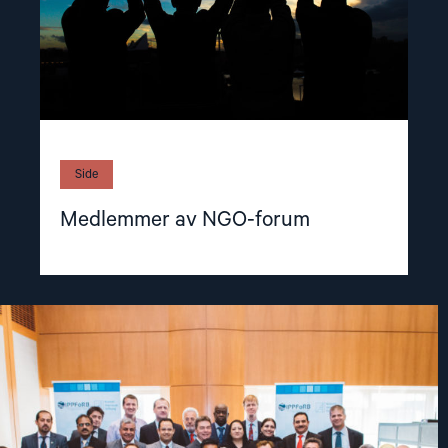
Side
Medlemmer av NGO-forum
Read
article
"Kjemper
for
retten
til
å
tro"