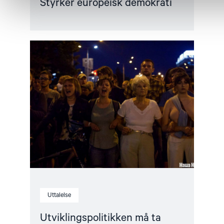
Styrker europeisk demokrati
Read
article
"Utviklingspolitikken
må
ta
menneskerettigheter
på
alvor"
Uttalelse
Utviklingspolitikken må ta