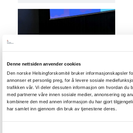
Read
article
"Tydelig
støtte
i
Haag
til
«People
First»"
Denne nettsiden anvender cookies
Den norske Helsingforskomité bruker informasjonskapsler for
annonser et personlig preg, for å levere sosiale mediefunksj
trafikken vår. Vi deler dessuten informasjon om hvordan du br
med partnerne våre innen sosiale medier, annonsering og a
Artikkel
kombinere den med annen informasjon du har gjort tilgjengeli
har samlet inn gjennom din bruk av tjenestene deres.
Tydelig støtte i Haag til
«People First»
Samtykkevalg