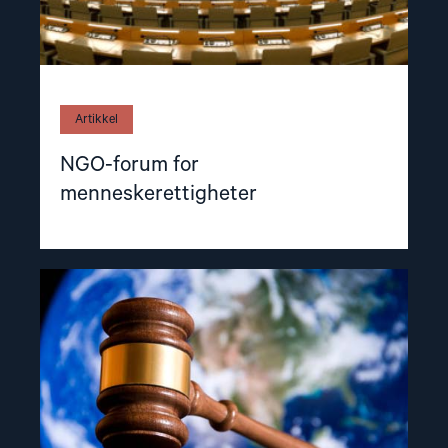
Artikkel
NGO-forum for
menneskerettigheter
Read
article
"Sakene
NGO-
forum
arbeider
med"