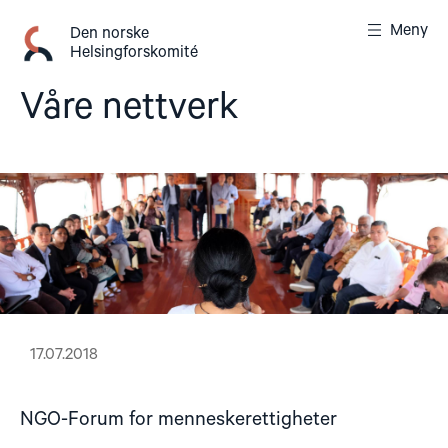
Gå
Meny
til
Den norske
Helsingforskomité
innhold
Våre nettverk
17.07.2018
NGO-Forum for menneskerettigheter