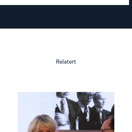
Relatert
Read
article
"Møt
Helsingforskomiteen
på
Arendalsuka
2026"