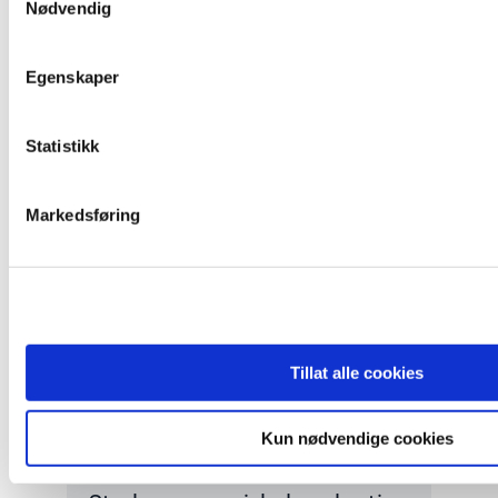
Nødvendig
Read
article
Egenskaper
"Helsingforskomiteen
med
nytt
Statistikk
oppdrag
for
EØS-
Markedsføring
midlene
–
Styrker
europeisk
demokrati"
Tillat alle cookies
Nyhet
Helsingforskomiteen med nytt
Kun nødvendige cookies
oppdrag for EØS-midlene –