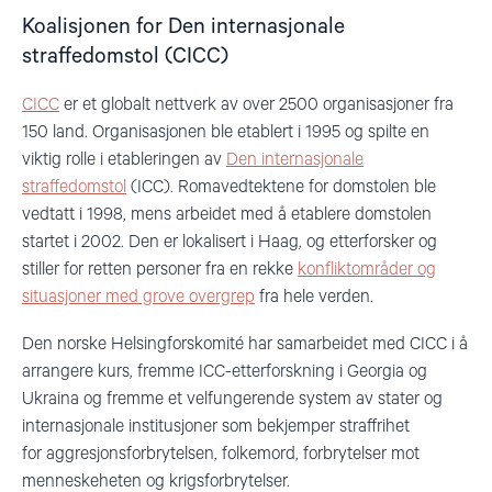
Koalisjonen for Den internasjonale
straffedomstol (CICC)
CICC
er et globalt nettverk av over 2500 organisasjoner fra
150 land. Organisasjonen ble etablert i 1995 og spilte en
viktig rolle i etableringen av
Den internasjonale
straffedomstol
(ICC). Romavedtektene for domstolen ble
vedtatt i 1998, mens arbeidet med å etablere domstolen
startet i 2002. Den er lokalisert i Haag, og etterforsker og
stiller for retten personer fra en rekke
konfliktområder og
situasjoner med grove overgrep
fra hele verden.
Den norske Helsingforskomité har samarbeidet med CICC i å
arrangere kurs, fremme ICC-etterforskning i Georgia og
Ukraina og fremme et velfungerende system av stater og
internasjonale institusjoner som bekjemper straffrihet
for aggresjonsforbrytelsen, folkemord, forbrytelser mot
menneskeheten og krigsforbrytelser.