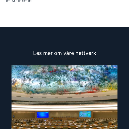
feltkontorene.
Les mer om våre nettverk
Read
article
"NGO-
forum
for
menneskerettigheter"