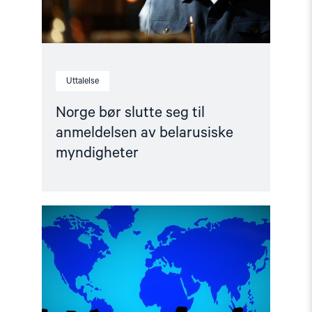
Uttalelse
Norge bør slutte seg til
anmeldelsen av belarusiske
myndigheter
Read
article
"Visum-
og
asylpolitikk
overfor
menneskerettighetsforsvarere
fra
Belarus