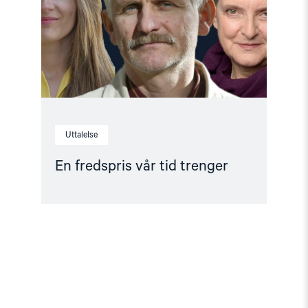
trenger"
Uttalelse
En fredspris vår tid trenger