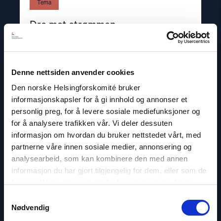
Tema
Dro mot strømmen
Read
Denne nettsiden anvender cookies
article
"Europas
Den norske Helsingforskomité bruker
moralske
informasjonskapsler for å gi innhold og annonser et
stemme"
personlig preg, for å levere sosiale mediefunksjoner og
for å analysere trafikken vår. Vi deler dessuten
informasjon om hvordan du bruker nettstedet vårt, med
partnerne våre innen sosiale medier, annonsering og
analysearbeid, som kan kombinere den med annen
informasjon du har gjort tilgjengelig for dem, eller som de
har samlet inn gjennom din bruk av tjenestene deres.
Samtykkevalg
Nødvendig