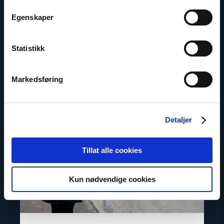
Tema
Egenskaper
Europas moralske stemme
Statistikk
Read
Markedsføring
article
"Fengselsfugl
ble
president"
Detaljer
Tillat alle cookies
Kun nødvendige cookies