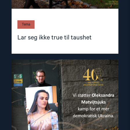
Tema
Lar seg ikke true til taushet
Read
article
"På
parti
med
framtiden"