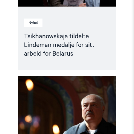
Nyhet
Tsikhanowskaja tildelte
Lindeman medalje for sitt
arbeid for Belarus
Read
article
"Norge
bør
slutte
seg
til
anmeldelsen
av
belarusiske
myndigheter"