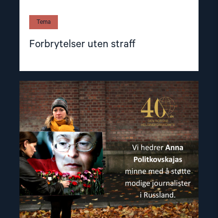
Tema
Forbrytelser uten straff
Read
article
"Martyr
for
ytringsfriheten"