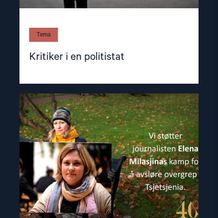
Tema
Kritiker i en politistat
Read
article
"Lar
seg
ikke
true
til
taushet"