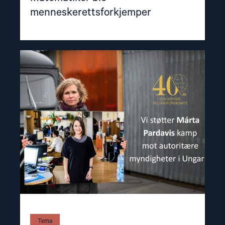
menneskerettsforkjemper
Read
article
"Demokratiets
stemme"
Tema