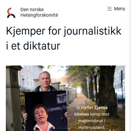
Gå
Meny
til
Den norske
Helsingforskomité
innhold
Kjemper for journalistikk
i et diktatur