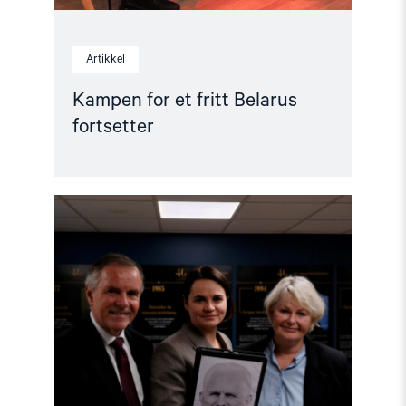
Artikkel
Kampen for et fritt Belarus
fortsetter
Read
article
"Tsikhanowskaja
tildelte
Lindeman
medalje
for
sitt
arbeid
for
Belarus"