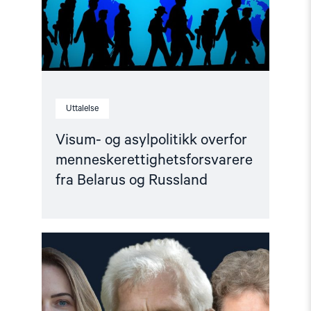
og
Russland"
Uttalelse
Visum- og asylpolitikk overfor
menneskerettighetsforsvarere
fra Belarus og Russland
Read
article
"En
fredspris
vår
tid