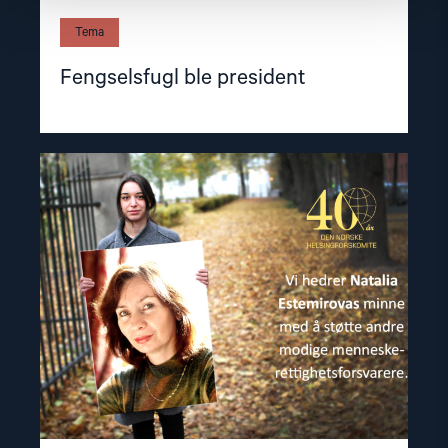
Tema
Fengselsfugl ble president
Read
article
"Forbrytelser
uten
straff"