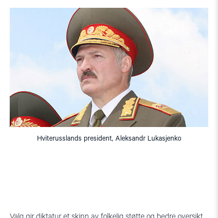
Hviterusslands president, Aleksandr Lukasjenko
Valg gir diktatur et skinn av folkelig støtte og bedre oversikt