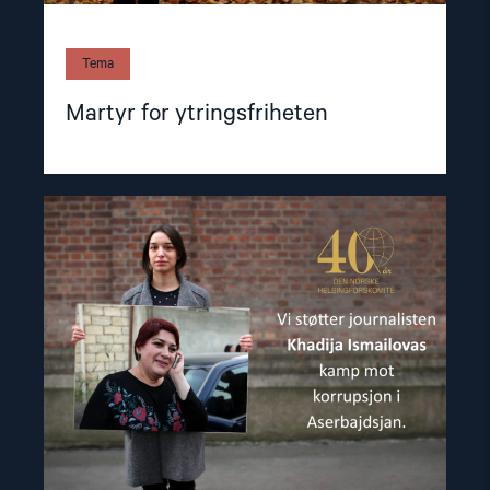
Tema
Martyr for ytringsfriheten
Read
article
"Kritiker
i
en
politistat"