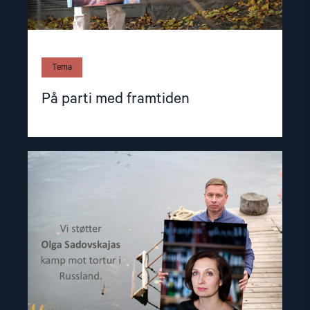
Tema
På parti med framtiden
Read
article
"Sender
torturister
i
fengsel"