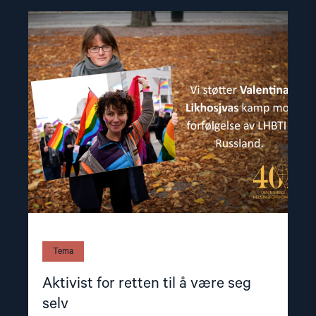
Read
article
"Aktivist
for
retten
til
å
være
seg
selv"
Tema
Aktivist for retten til å være seg
selv