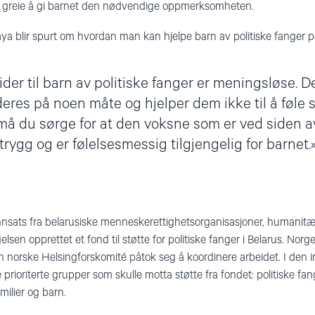
 å greie å gi barnet den nødvendige oppmerksomheten.
a blir spurt om hvordan man kan hjelpe barn av politiske fanger p
der til barn av politiske fanger er meningsløse. D
es på noen måte og hjelper dem ikke til å føle s
 må du sørge for at den voksne som er ved siden a
trygg og er følelsesmessig tilgjengelig for barnet.
 innsats fra belarusiske menneskerettighetsorganisasjoner, humanitær
sen opprettet et fond til støtte for politiske fanger i Belarus. Norg
Den norske Helsingforskomité påtok seg å koordinere arbeidet. I den
prioriterte grupper som skulle motta støtte fra fondet: politiske fang
milier og barn.