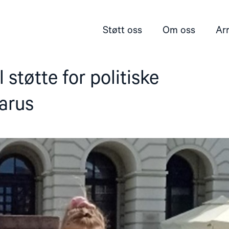
Støtt oss
Om oss
Ar
l støtte for politiske
larus