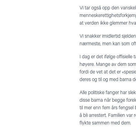
Vi tar også opp den vanskelig
menneskerettighetsforkjempe
at verden ikke glemmer hva
Vi snakker imidlertid sjelden 
nærmeste, men kan som oftest
I dag er det ifølge offisielle
høyere. Mange av dem som ha
fordi de vet at det er «spesi
deres og til og med barna der
Alle politiske fanger har s
disse barna når begge foreld
til mer enn fem års fengsel 
å bli arrestert. Familien var
flykte sammen med dem.