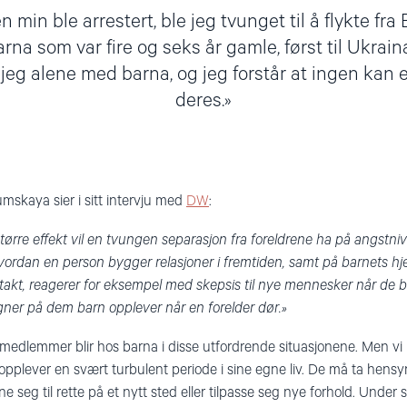
en min ble arrestert, ble jeg tvunget til å flykte f
a som var fire og seks år gamle, først til Ukraina
 jeg alene med barna, og jeg forstår at ingen kan 
deres.
mskaya sier i sitt intervju med
DW
:
større effekt vil en tvungen separasjon fra foreldrene ha på angstni
hvordan en person bygger relasjoner i fremtiden, samt på barnets hje
ntakt, reagerer for eksempel med skepsis til nye mennesker når de bl
gner på dem barn opplever når en forelder dør.»
emedlemmer blir hos barna i disse utfordrende situasjonene. Men vi
lever en svært turbulent periode i sine egne liv. De må ta hensyn 
ne seg til rette på et nytt sted eller tilpasse seg nye forhold. Under