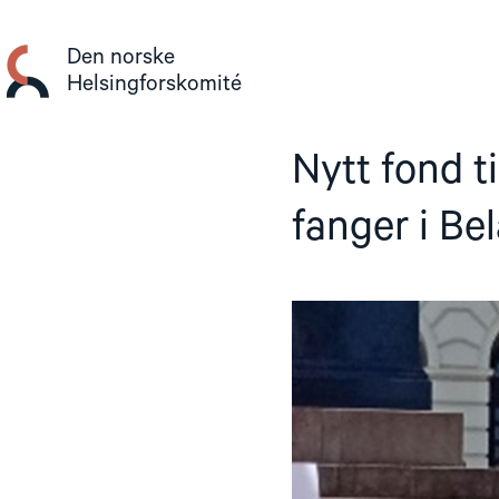
Gå
til
Den norske
innhold
Helsingforskomité
Nytt fond ti
fanger i Be