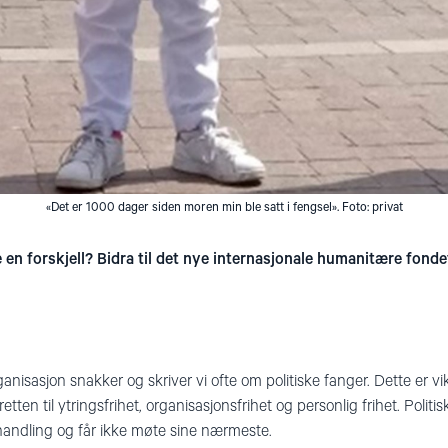
«Det er 1000 dager siden moren min ble satt i fengsel». Foto: privat
 en forskjell? Bidra til det nye internasjonale humanitære fondet
sasjon snakker og skriver vi ofte om politiske fanger. Dette er vikt
tten til ytringsfrihet, organisasjonsfrihet og personlig frihet. Politis
handling og får ikke møte sine nærmeste.