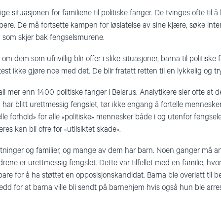
e situasjonen for familiene til politiske fanger. De tvinges ofte til å b
re. De må fortsette kampen for løslatelse av sine kjære, søke inter
 som skjer bak fengselsmurene.
om dem som ufrivillig blir offer i slike situasjoner, barna til politiske
 ikke gjøre noe med det. De blir fratatt retten til en lykkelig og 
 tall mer enn 1400 politiske fanger i Belarus. Analytikere sier ofte at d
r blitt urettmessig fengslet, tør ikke engang å fortelle menneskere
elle forhold» for alle «politiske» mennesker både i og utenfor fengsel
es kan bli ofre for «utilsiktet skade».
lektninger og familier, og mange av dem har barn. Noen ganger må an
rene er urettmessig fengslet. Dette var tilfellet med en familie, hv
bare for å ha støttet en opposisjonskandidat. Barna ble overlatt til
 redd for at barna ville bli sendt på barnehjem hvis også hun ble arre