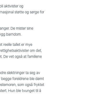
li aktivister og
nasjonal støtte og sørge for
 fanger. De mister sine
trygg barndom.
et reelle tallet er mye
ttighetsaktivister om det,
et. De vet også at familiene
dre slektninger ta seg av
or begge foreldrene ble dømt
 bestemoren, som også fryktet
stert. Hun ble tvunget til å