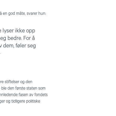
å en god måte, svarer hun:
e lyser ikke opp
eg bedre. For å
v dem, føler seg
e stiftelser og den
e ble den første staten som
 innledende fasen av fondets
er og tidligere politiske