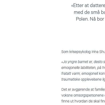
Etter at datter
med de små barn
Polen. Nå bor
Som krisepsykolog Irina Shu
«Jo yngre barnet er, desto 
emosjonelle labiliteten, på 
fratatt varm, emosjonell ko
traumatiske opplevelsene li
Det er avgjørende at famili
voksne omsorgspersonene opp
finne ut hvordan de skal fin