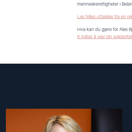
menneskerettigheter i Belar
Les felles uttalelse fra en
Hva kan du gjøre for Ales Bj
6 måter å vise din solidarite
Read
article
"Berit
Lindeman"