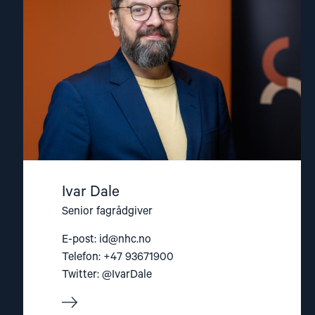
Ivar Dale
Senior fagrådgiver
E-post:
id@nhc.no
Telefon: +47 93671900
Twitter: @IvarDale