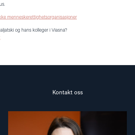
us.
 rekke menneskerettighetsorganisasjoner
aljatski og hans kolleger i Viasna?
t
Kontakt oss
Read
article
"Aliaksandra
Safonava"