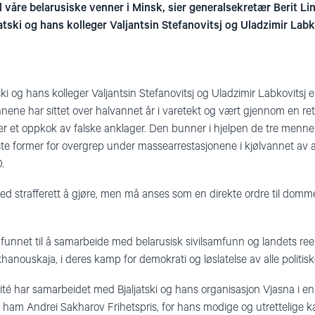
il våre belarusiske venner i Minsk, sier generalsekretær Beri
atski og hans kolleger Valjantsin Stefanovitsj og Uladzimir Labk
ski og hans kolleger Valjantsin Stefanovitsj og Uladzimir Labkovitsj e
nene har sittet over halvannet år i varetekt og vært gjennom en ret
n er et oppkok av falske anklager. Den bunner i hjelpen de tre menn
ste former for overgrep under massearrestasjonene i kjølvannet av 
.
 strafferett å gjøre, men må anses som en direkte ordre til domme
unnet til å samarbeide med belarusisk sivilsamfunn og landets reel
khanouskaja, i deres kamp for demokrati og løslatelse av alle politis
é har samarbeidet med Bjaljatski og hans organisasjon Vjasna i en 
n ham Andrei Sakharov Frihetspris, for hans modige og utrettelige 