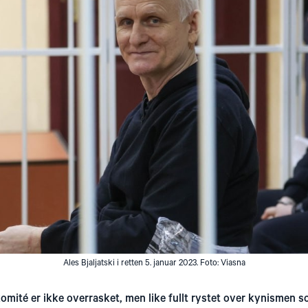
Ales Bjaljatski i retten 5. januar 2023. Foto: Viasna
omité er ikke overrasket, men like fullt rystet over kynismen