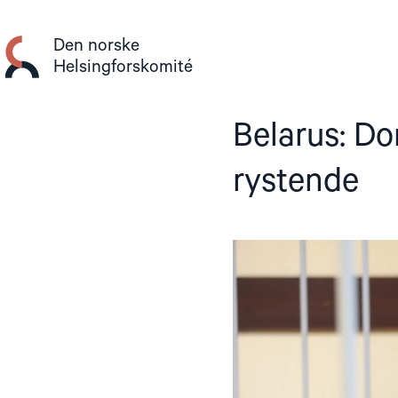
Gå
til
Den norske
innhold
Helsingforskomité
Belarus: Dom
rystende