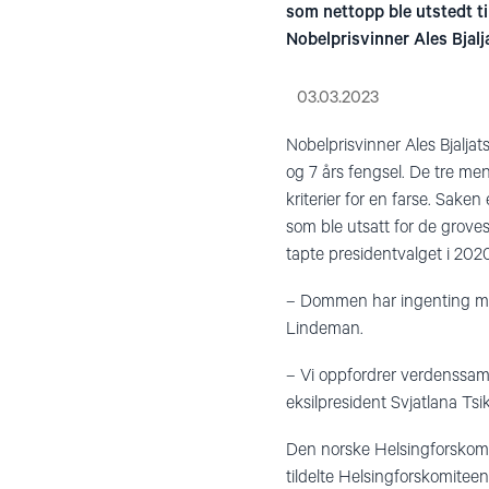
som nettopp ble utstedt t
Nobelprisvinner Ales Bjalj
03.03.2023
Nobelprisvinner Ales Bjaljat
og 7 års fengsel. De tre men
kriterier for en farse. Sake
som ble utsatt for de grove
tapte presidentvalget i 2020
– Dommen har ingenting med
Lindeman.
– Vi oppfordrer verdenssamf
eksilpresident Svjatlana Tsi
Den norske Helsingforskomit
tildelte Helsingforskomitee