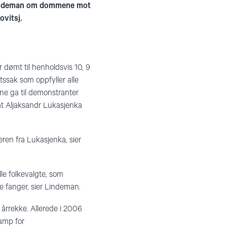
t Lindeman om dommene mot
ovitsj.
r dømt til henholdsvis 10, 9
tssak som oppfyller alle
ene ga til demonstranter
at Aljaksandr Lukasjenka
ren fra Lukasjenka, sier
le folkevalgte, som
ke fanger, sier Lindeman.
årrekke. Allerede i 2006
kamp for