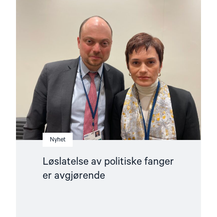
Read
article
"Løslatelse
av
politiske
fanger
er
avgjørende"
Nyhet
Løslatelse av politiske fanger
er avgjørende