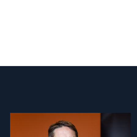
Read
article
"Ivar
Dale"