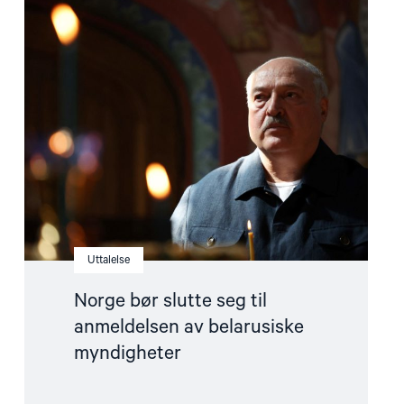
Read
article
"Norge
bør
slutte
seg
til
anmeldelsen
av
belarusiske
myndigheter"
Uttalelse
Norge bør slutte seg til
anmeldelsen av belarusiske
myndigheter