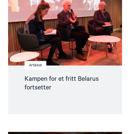
et
fritt
Belarus
fortsetter"
Artikkel
Kampen for et fritt Belarus
fortsetter