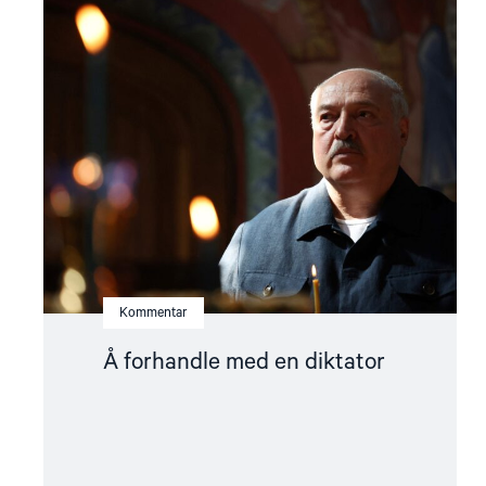
Read
article
"Å
forhandle
med
en
diktator"
Kommentar
Å forhandle med en diktator